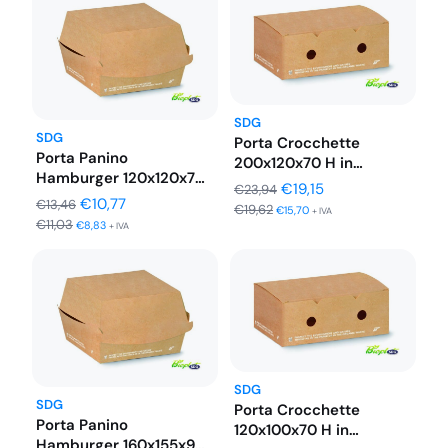
SDG
SDG
Porta Crocchette
Porta Panino
200x120x70 H in
Hamburger 120x120x70
Cartoncino Avana
Il
Il
€
19,15
€
23,94
H in Cartoncino Avana…
Il
Il
Compostabile…
€
10,77
€
13,46
€
19,62
prezzo
prezzo
€
15,70
+ IVA
€
11,03
prezzo
prezzo
€
8,83
+ IVA
originale
attuale
originale
attuale
era:
è:
era:
è:
€23,94.
€19,15.
€13,46.
€10,77.
SDG
SDG
Porta Crocchette
Porta Panino
120x100x70 H in
Hamburger 160x155x90