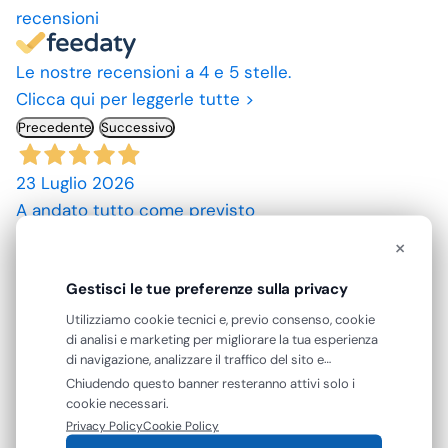
recensioni
Le nostre recensioni a 4 e 5 stelle.
Clicca qui per leggerle tutte >
Precedente
Successivo
23 Luglio 2026
A andato tutto come previsto
×
Acquirente verificato
Gestisci le tue preferenze sulla privacy
10 Luglio 2026
Utilizziamo cookie tecnici e, previo consenso, cookie
spedizione rapida, prodotti come da descrizione,
di analisi e marketing per migliorare la tua esperienza
di navigazione, analizzare il traffico del sito e
grazie. prezzi convenienti.
mostrarti contenuti e pubblicità personalizzati. Puoi
Chiudendo questo banner resteranno attivi solo i
accettare tutti i cookie oppure gestire le tue
cookie necessari.
Acquirente verificato
preferenze. Puoi modificare o revocare il consenso in
Privacy Policy
Cookie Policy
qualsiasi momento.