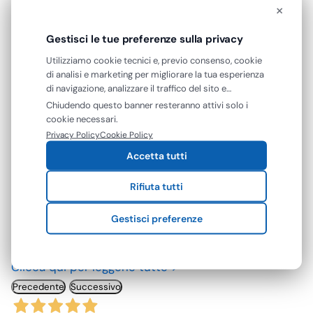
×
Gestisci le tue preferenze sulla privacy
Utilizziamo cookie tecnici e, previo consenso, cookie
di analisi e marketing per migliorare la tua esperienza
RECENSIONI VERIFICATE
di navigazione, analizzare il traffico del sito e
Cosa dicono di noi
mostrarti contenuti e pubblicità personalizzati. Puoi
Chiudendo questo banner resteranno attivi solo i
accettare tutti i cookie oppure gestire le tue
cookie necessari.
Eccellente
preferenze. Puoi modificare o revocare il consenso in
Privacy Policy
Cookie Policy
qualsiasi momento.
Accetta tutti
4,7
/5
Rifiuta tutti
142
recensioni
Gestisci preferenze
Le nostre recensioni a 4 e 5 stelle.
Clicca qui per leggerle tutte >
Precedente
Successivo