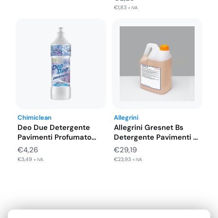
€
1,83
+ IVA
€6,70
a
€6,84
Chimiclean
Allegrini
Deo Due Detergente
Allegrini Gresnet Bs
Pavimenti Profumato
Detergente Pavimenti e
Liquigel 750 ML…
Superfici in…
€
4,26
€
29,19
€
3,49
€
23,93
+ IVA
+ IVA