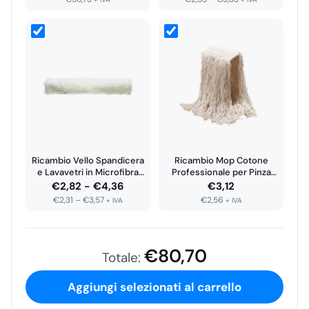
di
Caratteristiche essenziali
prezzo:
da
€3,11
a
€4,06
Ricambio Vello Spandicera
Ricambio Mop Cotone
e Lavavetri in Microfibra
Professionale per Pinza
con…
400 Gr
Fascia
€
2,82
-
€
4,36
€
3,12
€
2,31
–
€
3,57
€
2,56
di
+ IVA
+ IVA
prezzo:
da
€
80,70
€2,82
Totale:
a
€4,36
Aggiungi selezionati al carrello