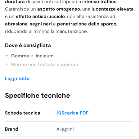
duratura
di pavimenti sottoposti a
intenso traffico
.
Garantisce un
aspetto omogeneo
, una
lucentezza elevata
e un
effetto antisdrucciolo
, con alta resistenza ad
abrasione
,
segni neri
e
penetrazione dello sporco
,
riducendo al minimo la manutenzione.
Dove è consigliata
Gomma
e
linoleum
Marmo non trattato a piombo
Graniglie
e
superfici porose
in genere
Leggi tutto
Vantaggi principali
Specifiche tecniche
Protezione duratura
per pavimenti ad alto traffico
Autolucidante
e
autolivellante
per un film uniforme
Scheda tecnica
Scarica PDF
Elevata lucentezza
ed
effetto antisdrucciolo
Resistente
ad abrasione, segni neri e sporco
Brand
Allegrini
Facile da
ripristinare
e
rilucidare
con
monospazzola