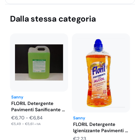
Dalla stessa categoria
Sanny
FLORIL Detergente
Pavimenti Sanificante 5
LT Varie Profumazioni
Fascia
€
6,70
-
€
6,84
Sanny
FLORIL Detergente
€
5,49
–
€
5,61
di
+ IVA
Igienizzante Pavimenti 1
prezzo:
LT con Alcool…
€
2,23
da