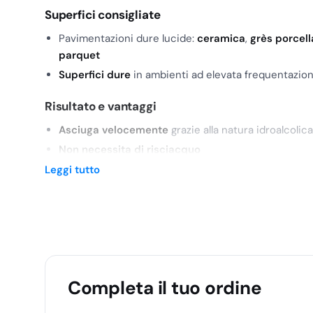
Superfici consigliate
Pavimentazioni dure lucide:
ceramica
,
grès porcel
parquet
Superfici dure
in ambienti ad elevata frequentazio
Risultato e vantaggi
Asciuga velocemente
grazie alla natura idroalcolica
Non necessita di risciacquo
Garantisce
massima lucentezza
senza lasciare
alo
Leggi tutto
Rilascia un
gradevole e fresco profumo di pulito
Ambienti di utilizzo
Indicato per
alberghi
,
ristoranti
,
bar
,
uffici
,
centri com
generale per luoghi pubblici ad
elevata frequentazion
Completa il tuo ordine
Diluizione e modalità d’uso