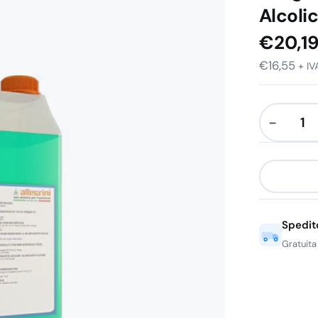
Alcolic
€
20,1
€
16,55
+ IV
−
Allegrini
Allux
Fresh
Detergent
Alcolico
Spedit
per
Superfici
Gratuita
Dure
5
Lt