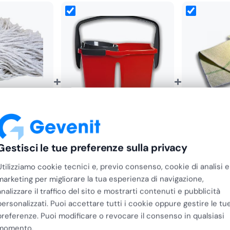
indicata
imbevuta della
+
+
o in
confezione integra
, al
 asciutto
, a temperatura
tone con
 a Vite
Secchio Doppia Vasca con
Panno Pav
ionale…
,08
Strizzatore 14 Litri Arix…
in Coton
Gestisci le tue preferenze sulla privacy
€
19,06
Utilizziamo cookie tecnici e, previo consenso, cookie di analisi e
marketing per migliorare la tua esperienza di navigazione,
analizzare il traffico del sito e mostrarti contenuti e pubblicità
personalizzati. Puoi accettare tutti i cookie oppure gestire le tu
preferenze. Puoi modificare o revocare il consenso in qualsiasi
momento.