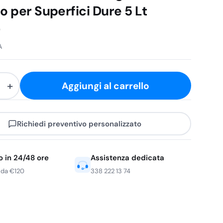
o per Superfici Dure 5 Lt
9
A
+
Aggiungi al carrello
Richiedi preventivo personalizzato
e
o in 24/48 ore
Assistenza dedicata
 da €120
338 222 13 74