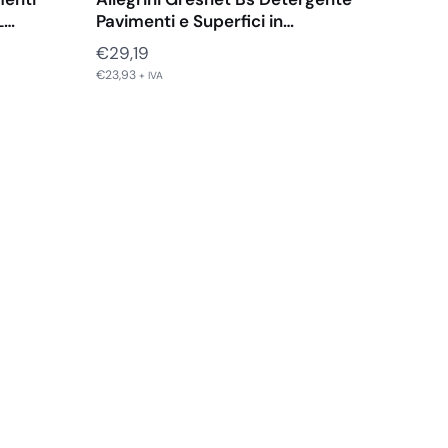
L…
Pavimenti e Superfici in…
€
29,19
€
23,93
+ IVA