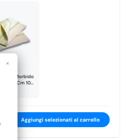
×
imenti Morbido
e 50x65Cm 10
Pezzi
€
14,02
Aggiungi selezionati al carrello
e