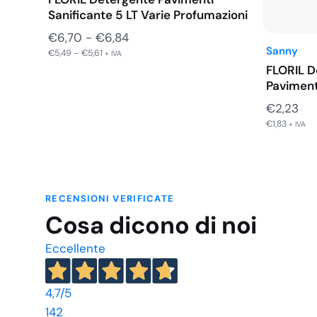
Sanificante 5 LT Varie Profumazioni
Fascia
€
6,70
-
€
6,84
Sanny
€
5,49
–
€
5,61
di
+ IVA
FLORIL D
prezzo:
Paviment
da
€
2,23
€6,70
€
1,83
+ IVA
a
€6,84
RECENSIONI VERIFICATE
Cosa dicono di noi
Eccellente
4,7
/5
142