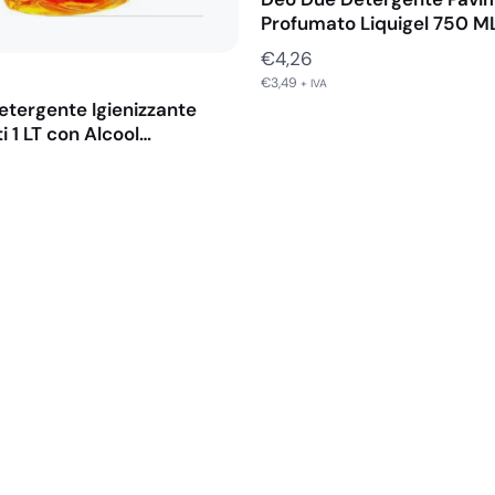
Profumato Liquigel 750 M
€
4,26
€
3,49
+ IVA
etergente Igienizzante
i 1 LT con Alcool…