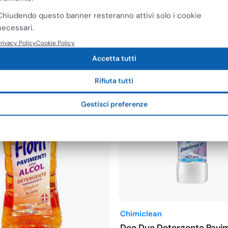
Chiudendo questo banner resteranno attivi solo i cookie
necessari.
rivacy Policy
Cookie Policy
Accetta tutti
Rifiuta tutti
Gestisci preferenze
Chimiclean
Deo Due Detergente Pavi