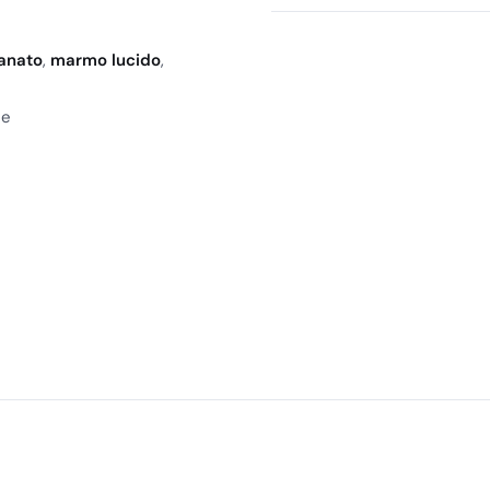
lanato
,
marmo lucido
,
ne
ni
o
striature
merciali
,
negozi
,
scuole
e in
e
.