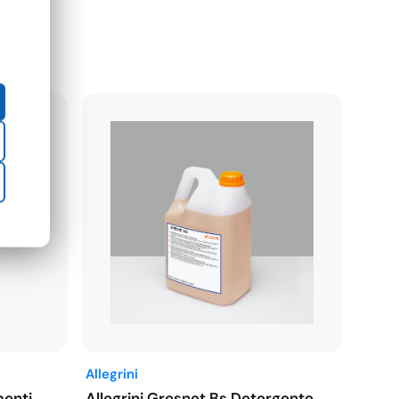
Allegrini
menti
Allegrini Gresnet Bs Detergente