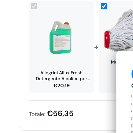
Diluizione media consigliata:
1% – 3% in acqua
Passare sulle superfici da pulire con l’
attrezzatura 
soluzione
Non necessita di risciacquo
Conservazione
+
Il prodotto mantiene le sue caratteristiche se stoccat
riparo dalla luce
e da
fonti di calore
, in luogo
fresco e
Mop in Co
compresa fra
5°C e 35°C
.
Attacco
Allegrini Allux Fresh
Profess
€
3
Caratteristiche essenziali
Detergente Alcolico per
Superfici Dure…
€
20,19
€
56,35
Totale: