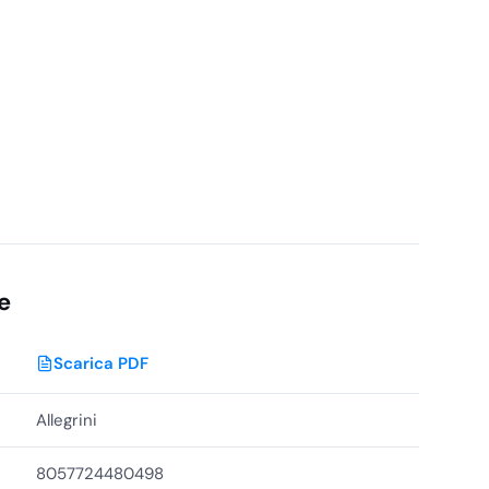
e
Scarica PDF
Allegrini
8057724480498