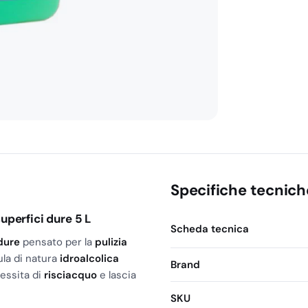
quantità
Specifiche tecnich
uperfici dure 5 L
Scheda tecnica
dure
pensato per la
pulizia
ula di natura
idroalcolica
Brand
essita di
risciacquo
e lascia
SKU