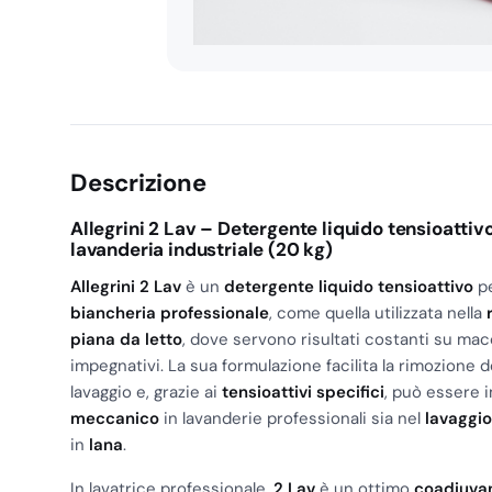
Descrizione
Allegrini 2 Lav – Detergente liquido tensioatti
lavanderia industriale (20 kg)
Allegrini 2 Lav
è un
detergente liquido tensioattivo
pe
biancheria professionale
, come quella utilizzata nella
piana da letto
, dove servono risultati costanti su ma
impegnativi. La sua formulazione facilita la rimozione 
lavaggio e, grazie ai
tensioattivi specifici
, può essere 
meccanico
in lavanderie professionali sia nel
lavaggi
in
lana
.
In lavatrice professionale,
2 Lav
è un ottimo
coadiuva