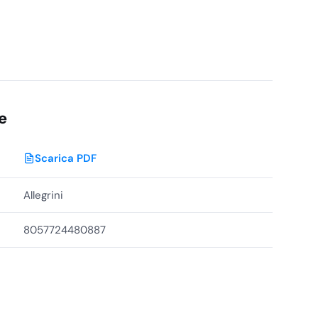
e
Scarica PDF
Allegrini
8057724480887