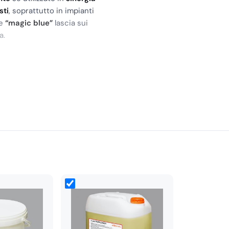
sti
, soprattutto in impianti
ne
“magic blue”
lascia sui
a.
gio.
di biancheria.
o più percepibile.
rettamente sulla macchia
.
 durezza dell’acqua)
porco pesante
4–5 g/kg
·