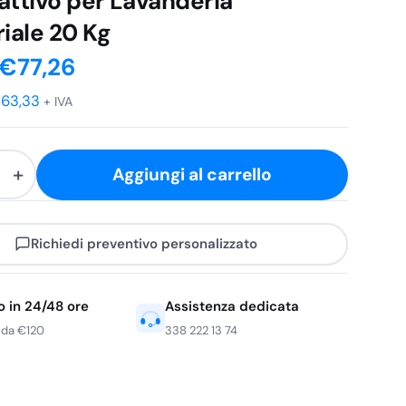
attivo per Lavanderia
riale 20 Kg
Il
Il
€
77,26
prezzo
prezzo
€
63,33
+ IVA
originale
attuale
+
era:
è:
Aggiungi al carrello
€96,58.
€77,26.
Richiedi preventivo personalizzato
e
o in 24/48 ore
Assistenza dedicata
vo
 da €120
338 222 13 74
a
e