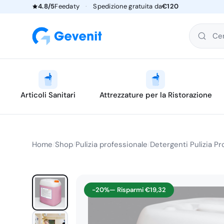
4.8/5
Feedaty
·
Spedizione gratuita da
€120
Cer
Articoli Sanitari
Attrezzature per la Ristorazione
Home
Shop
Pulizia professionale
Detergenti Pulizia Pr
/
/
/
-20%
— Risparmi
€
19,32