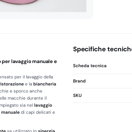
Kg
quantità
Specifiche tecnich
vo per lavaggio manuale e
Scheda tecnica
nsato per il lavaggio della
Brand
ristorazione
e la
biancheria
cchie e sporco anche
SKU
delle macchie durante il
impiegato sia nel
lavaggio
o manuale
di capi delicati e
nte
se utilizzato in
sinergia