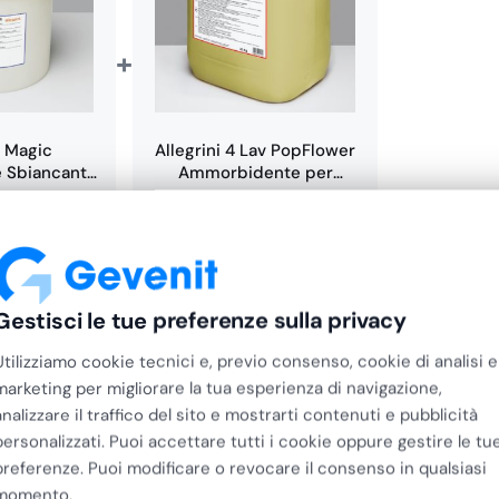
 sporco pesante
7–8 g/kg
·
+
o pesante
10 g/kg
· ammollo
4
i Magic
Allegrini 4 Lav PopFlower
 Sbiancante
Ammorbidente per
er Tessuti…
Lavanderia Industriale…
Il
Il
,54
€
67,71
€
54,17
4
€
55,50
€
44,40
prezzo
prezzo
+ IVA
+ IVA
originale
attuale
era:
è:
€67,71.
€54,17.
Gestisci le tue preferenze sulla privacy
Utilizziamo cookie tecnici e, previo consenso, cookie di analisi e
marketing per migliorare la tua esperienza di navigazione,
analizzare il traffico del sito e mostrarti contenuti e pubblicità
personalizzati. Puoi accettare tutti i cookie oppure gestire le tu
preferenze. Puoi modificare o revocare il consenso in qualsiasi
momento.