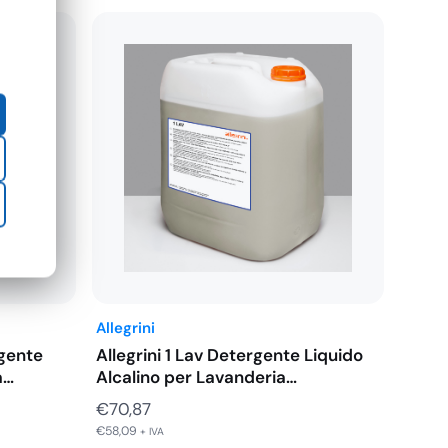
Allegrini
rgente
Allegrini 1 Lav Detergente Liquido
a…
Alcalino per Lavanderia…
€
70,87
€
58,09
+ IVA