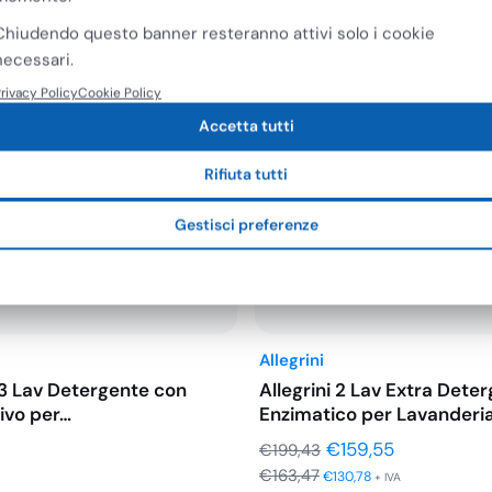
Chiudendo questo banner resteranno attivi solo i cookie
necessari.
rivacy Policy
Cookie Policy
Accetta tutti
Rifiuta tutti
Gestisci preferenze
Allegrini
i 3 Lav Detergente con
Allegrini 2 Lav Extra Dete
tivo per…
Enzimatico per Lavanderi
Il
Il
€
159,55
€
199,43
€
163,47
prezzo
prezzo
€
130,78
+ IVA