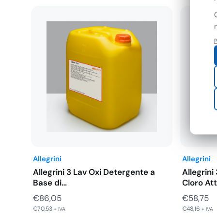
P
Allegrini
Allegrini
Allegrini 3 Lav Oxi Detergente a
Allegrin
Base di…
Cloro At
€
86,05
€
58,75
€
70,53
€
48,16
+ IVA
+ IVA