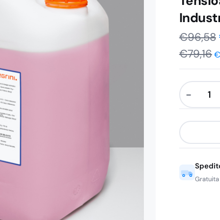
Tensio
Indust
€
96,58
€
79,16
−
Allegrini
2
Lav
Detergent
Liquido
Spedit
Tensioatti
per
Gratuita
Lavanderi
Industrial
20