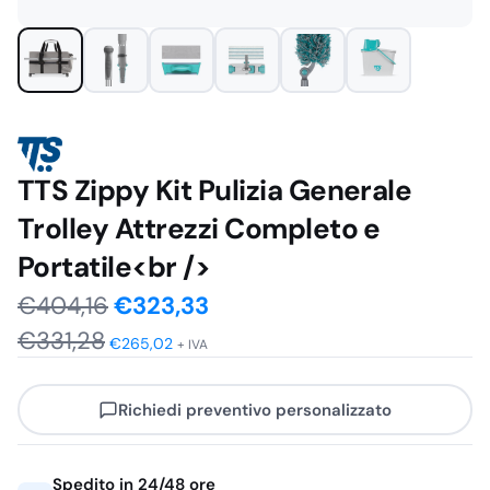
TTS Zippy Kit Pulizia Generale
Trolley Attrezzi Completo e
Portatile<br />
Il
Il
€
404,16
€
323,33
€
331,28
prezzo
prezzo
€
265,02
+ IVA
originale
attuale
Richiedi preventivo personalizzato
era:
è:
€404,16.
€323,33.
Spedito in 24/48 ore