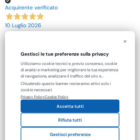
Acquirente verificato
10 Luglio 2026
spedizione rapida, prodotti come da descrizione,
×
grazie. prezzi convenienti.
Gestisci le tue preferenze sulla privacy
Acquirente verificato
Utilizziamo cookie tecnici e, previo consenso, cookie
di analisi e marketing per migliorare la tua esperienza
09 Luglio 2026
di navigazione, analizzare il traffico del sito e
ottimo prodotto.
mostrarti contenuti e pubblicità personalizzati. Puoi
Chiudendo questo banner resteranno attivi solo i
accettare tutti i cookie oppure gestire le tue
cookie necessari.
preferenze. Puoi modificare o revocare il consenso in
Acquirente verificato
Privacy Policy
Cookie Policy
qualsiasi momento.
Accetta tutti
25 Giugno 2026
Rifiuta tutti
Mi aspettavo degli asciugamani più grandi e più
assorbenti. Però non male se si potesse avere le
Gestisci preferenze
caratteristiche sopra descritte sarebbe top