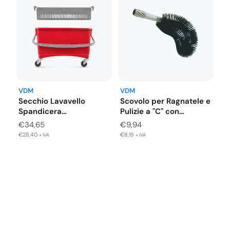
€661,24.
€528,99.
VDM
VDM
Secchio Lavavello
Scovolo per Ragnatele e
Spandicera
Pulizie a "C" con…
Rettangolare 22 Lt con
€
34,65
€
9,94
Ruote…
€
28,40
€
8,15
+ IVA
+ IVA