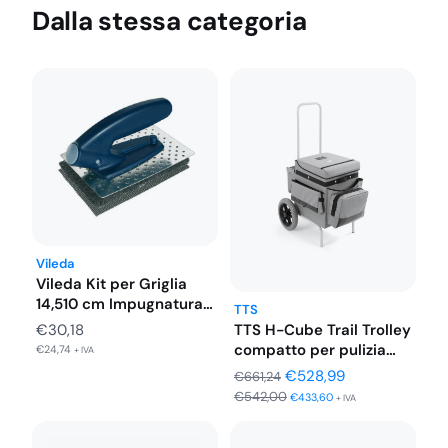
Dalla stessa categoria
Vileda
Vileda Kit per Griglia
14,510 cm Impugnatura
TTS
Tampone…
TTS H-Cube Trail Trolley
€
30,18
compatto per pulizia
€
24,74
+ IVA
camere…
Il
Il
€
528,99
€
661,24
€
542,00
prezzo
prezzo
€
433,60
+ IVA
originale
attuale
era:
è: