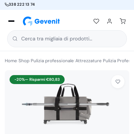
338 222 13 74
Cerca tra migliaia di prodotti...
Home
Shop
Pulizia professionale
Attrezzature Pulizia Profess
/
/
/
-20%
— Risparmi
€
80,83