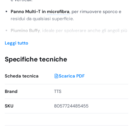
Panno Multi-T in
microfibra
, per rimuovere sporco e
residui da qualsiasi superficie.
Piumino Buffy
, ideale per spolverare anche gli angoli più
difficili.
Leggi tutto
Clean Glass
, un sistema rapido ed efficace per pulire e
asciugare le superfici lucide in una sola passata.
Specifiche tecniche
Zippy è il kit ideale per professionisti della pulizia
che
cercano praticità, efficacia e risultati impeccabili in tempi
Scheda tecnica
Scarica PDF
ridotti.
Brand
TTS
SKU
8057724485455