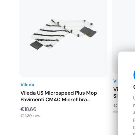
Vileda
Vileda
Vileda U
Vileda US Microspeed Plus Mop
Singolo 
Pavimenti CM40 Microfibra…
€
189,16
€
18,66
€
155,05
+ IVA
€
15,30
+ IVA