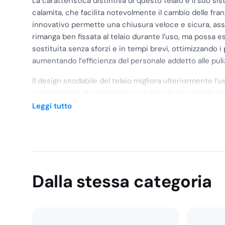
La caratteristica distintiva di questo telaio è il suo s
calamita, che facilita notevolmente il cambio delle f
innovativo permette una chiusura veloce e sicura, ass
rimanga ben fissata al telaio durante l’uso, ma possa 
sostituita senza sforzi e in tempi brevi, ottimizzando i
aumentando l’efficienza del personale addetto alle puli
Il design snodabile del telaio migliora ulteriormente l’us
consentendo di raggiungere e pulire efficacemente anche
come angoli, spazi ristretti o sotto i mobili, senza la ne
Leggi tutto
adottare posizioni scomode. Questa caratteristica è 
in contesti in cui è richiesta una pulizia accurata e do
fondamentale.
Dalla stessa categoria