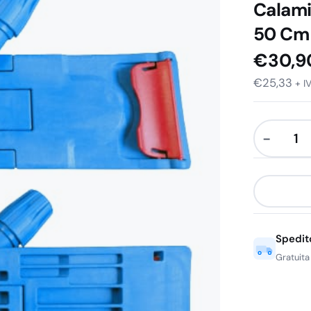
Calami
50 Cm
€
30,9
€
25,33
+ I
−
Telaio
Snodabile
in
Plastica
con
Spedit
Calamita
per
Gratuita
Frange
con