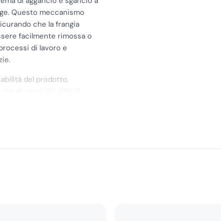
istema di aggancio e sgancio a
range. Questo meccanismo
icurando che la frangia
essere facilmente rimossa o
 processi di lavoro e
zie.
abilità del prodotto,
 gli spazi più difficili,
cessità di piegarsi o
particolarmente apprezzata
ve la manovrabilità è