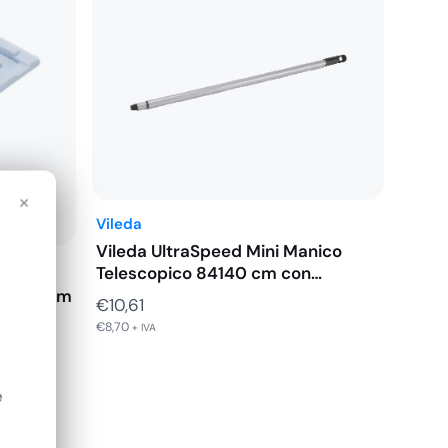
×
Vileda
Vileda UltraSpeed Mini Manico
Telescopico 84140 cm con…
aio 40 cm
€
10,61
€
8,70
+ IVA
e