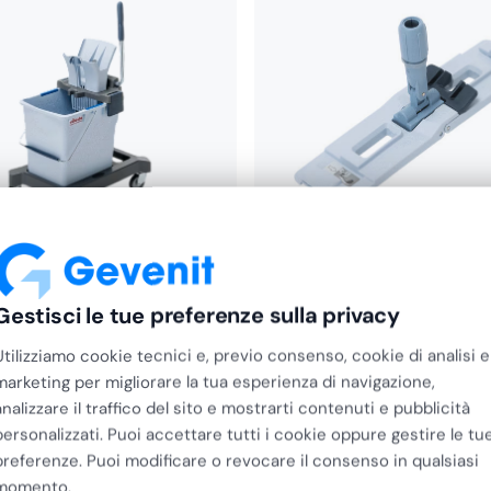
Vileda
Gestisci le tue preferenze sulla privacy
ltraSpeed Pro Kit Sistema
Vileda UltraSpeed Pro Tel
con pressa…
per Pressa…
Utilizziamo cookie tecnici e, previo consenso, cookie di analisi e
marketing per migliorare la tua esperienza di navigazione,
€
32,55
analizzare il traffico del sito e mostrarti contenuti e pubblicità
€
26,68
+ IVA
personalizzati. Puoi accettare tutti i cookie oppure gestire le tu
preferenze. Puoi modificare o revocare il consenso in qualsiasi
momento.