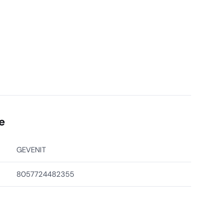
i
e
GEVENIT
8057724482355