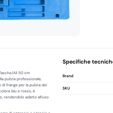
Tasche/Al
50
Cm
quantità
Specifiche tecnich
 Tasche/Ali 50 cm
Brand
a pulizia professionale,
 di frange per la pulizia dei
SKU
colore blu e rosso, è
o, rendendolo adatto all’uso