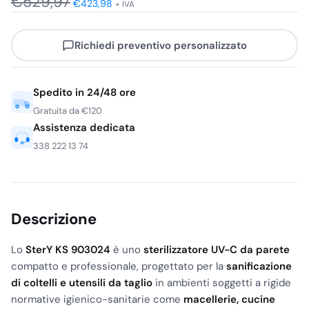
€
529,97
prezzo
prezzo
€
423,98
+ IVA
originale
attuale
Richiedi preventivo personalizzato
era:
è:
€646,57.
€517,25.
Spedito in 24/48 ore
Gratuita da €120
Assistenza dedicata
338 222 13 74
Descrizione
Lo
SterY KS 903024
è uno
sterilizzatore UV-C da parete
compatto e professionale, progettato per la
sanificazione
di coltelli e utensili da taglio
in ambienti soggetti a rigide
normative igienico-sanitarie come
macellerie, cucine