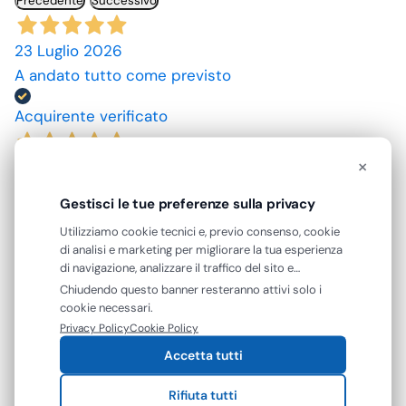
Precedente
Successivo
23 Luglio 2026
A andato tutto come previsto
Acquirente verificato
×
10 Luglio 2026
spedizione rapida, prodotti come da descrizione,
Gestisci le tue preferenze sulla privacy
grazie. prezzi convenienti.
Utilizziamo cookie tecnici e, previo consenso, cookie
di analisi e marketing per migliorare la tua esperienza
Acquirente verificato
di navigazione, analizzare il traffico del sito e
mostrarti contenuti e pubblicità personalizzati. Puoi
Chiudendo questo banner resteranno attivi solo i
accettare tutti i cookie oppure gestire le tue
09 Luglio 2026
cookie necessari.
preferenze. Puoi modificare o revocare il consenso in
Privacy Policy
Cookie Policy
ottimo prodotto.
qualsiasi momento.
Accetta tutti
Acquirente verificato
Rifiuta tutti