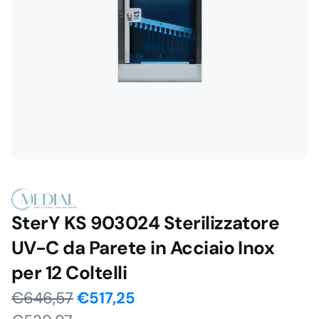
SterY KS 903024 Sterilizzatore
UV-C da Parete in Acciaio Inox
per 12 Coltelli
Il
Il
€
646,57
€
517,25