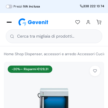
338 222 13 74
Prezzi
IVA inclusa
Cerca tra migliaia di prodotti...
Home
Shop
Dispenser, accessori e arredo
Accessori Cucina
/
/
/
-20%
— Risparmi
€
129,31