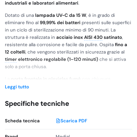
industriali e laboratori alimentari
.
Dotato di una
lampada UV-C da 15 W
, è in grado di
eliminare fino al
99,99% dei batteri
presenti sulle superfici
in un ciclo di sterilizzazione minimo di 90 minuti. La
struttura è realizzata in
acciaio inox
AISI 430
satinato
,
resistente alla corrosione e facile da pulire. Ospita
fino a
12 coltelli
, che vengono sterilizzati in sicurezza grazie al
timer
elettronico regolabile (1–120 minuti)
che si attiva
solo a porta chiusa.
La
porta frontale in plexiglas fumé
con chiusura
magnetica consente il controllo visivo del processo senza
Leggi tutto
interromperlo. Il dispositivo è inoltre dotato di
indicatori
luminosi di funzionamento
, ed è conforme agli standard
Specifiche tecniche
HACCP
e
marcato CE
.
Scheda tecnica
Scarica PDF
Brand
Medial