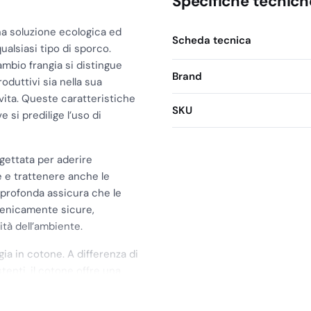
Specifiche tecnich
na soluzione ecologica ed
Scheda tecnica
qualsiasi tipo di sporco.
ambio frangia si distingue
Brand
oduttivi sia nella sua
 vita. Queste caratteristiche
SKU
si predilige l’uso di
rogettata per aderire
 e trattenere anche le
a profonda assicura che le
ienicamente sicure,
ità dell’ambiente.
gia in cotone. A differenza di
tenti, il cotone offre una
ere la sua efficacia. Questa
vantaggioso e