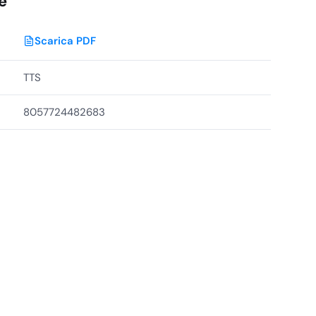
e
Scarica PDF
TTS
8057724482683