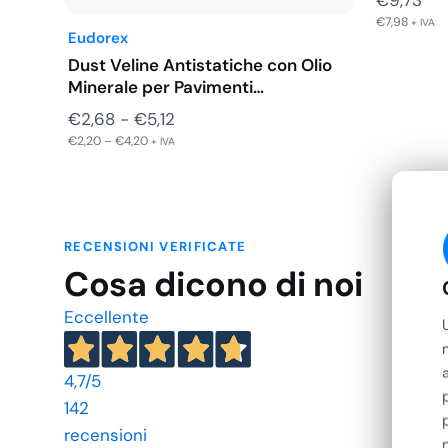
€
9,73
€
7,98
+ IVA
Eudorex
Dust Veline Antistatiche con Olio
Minerale per Pavimenti…
Fascia
€
2,68
-
€
5,12
€
2,20
–
€
4,20
di
+ IVA
prezzo:
da
€2,68
RECENSIONI VERIFICATE
a
Cosa dicono di noi
€5,12
Eccellente
4,7
/5
142
recensioni