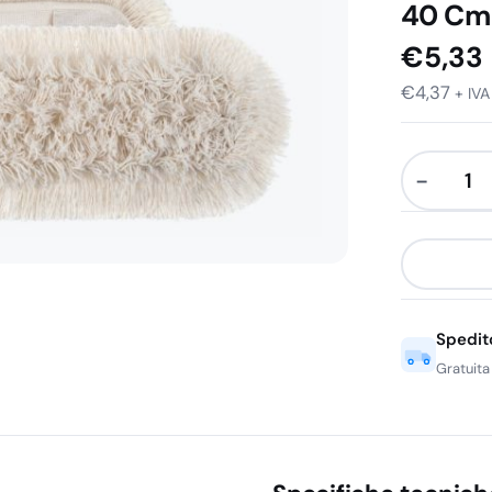
40 Cm
€
5,33
€
4,37
+ IVA
−
Ricambio
Frangia
Cotone
con
Tasche
Spedit
40
Cm
Gratuita
quantità