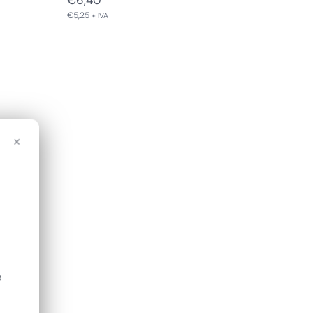
€
6,40
€
5,25
+ IVA
×
e