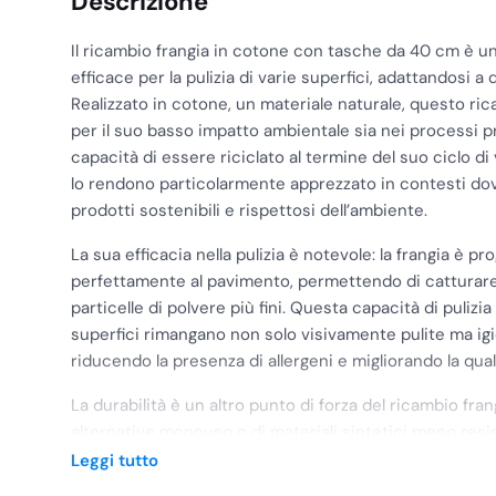
Descrizione
Il ricambio frangia in cotone con tasche da 40 cm è u
efficace per la pulizia di varie superfici, adattandosi a 
Realizzato in cotone, un materiale naturale, questo ric
per il suo basso impatto ambientale sia nei processi pr
capacità di essere riciclato al termine del suo ciclo di
lo rendono particolarmente apprezzato in contesti dove 
prodotti sostenibili e rispettosi dell’ambiente.
La sua efficacia nella pulizia è notevole: la frangia è p
perfettamente al pavimento, permettendo di catturare
particelle di polvere più fini. Questa capacità di pulizi
superfici rimangano non solo visivamente pulite ma ig
riducendo la presenza di allergeni e migliorando la qual
La durabilità è un altro punto di forza del ricambio fran
alternative monouso o di materiali sintetici meno resis
lunga durata, resistendo a numerosi lavaggi senza perd
Leggi tutto
longevità lo rende un investimento economicamente 