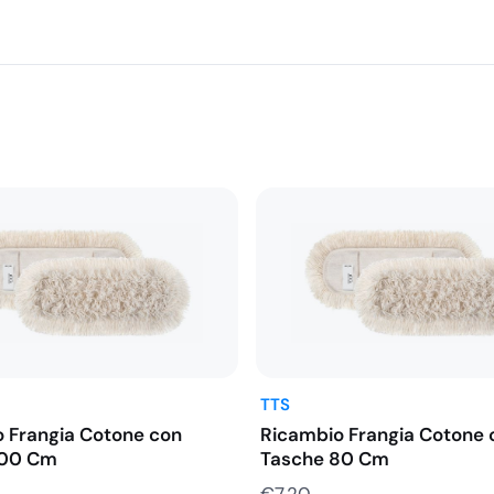
acquisti frequenti e
one della frangia dal suo
mplice. Questa
ssionali dove la velocità e
in contesti domestici dove la
TTS
 Frangia Cotone con
Ricambio Frangia Cotone 
100 Cm
Tasche 80 Cm