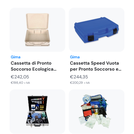
l’organizzazione e la prontezza di accesso ai materiali di
primo soccorso sono fondamentali.
Gima
Gima
Cassetta di Pronto
Cassetta Speed Vuota
Soccorso Ecologica
per Pronto Soccorso e
Futura Vuota in…
Rianimazione…
€
242,05
€
244,35
€
198,40
€
200,29
+ IVA
+ IVA