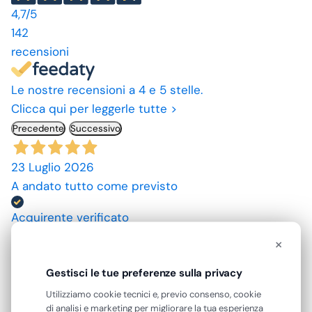
4,7
/5
142
recensioni
Le nostre recensioni a 4 e 5 stelle.
Clicca qui per leggerle tutte >
Precedente
Successivo
23 Luglio 2026
A andato tutto come previsto
Acquirente verificato
×
10 Luglio 2026
Gestisci le tue preferenze sulla privacy
spedizione rapida, prodotti come da descrizione,
grazie. prezzi convenienti.
Utilizziamo cookie tecnici e, previo consenso, cookie
di analisi e marketing per migliorare la tua esperienza