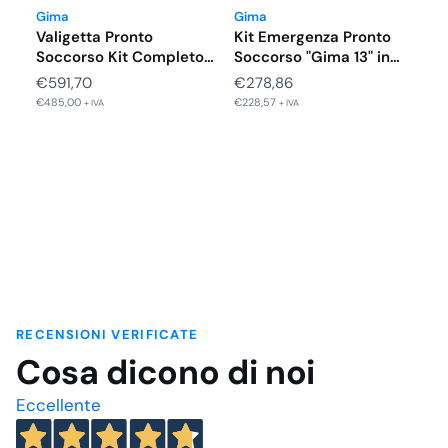
Gima
Gima
Valigetta Pronto
Kit Emergenza Pronto
Soccorso Kit Completo
Soccorso "Gima 13" in
in Alluminio Gima…
PVC…
€
591,70
€
278,86
€
485,00
€
228,57
+ IVA
+ IVA
RECENSIONI VERIFICATE
Cosa dicono di noi
Eccellente