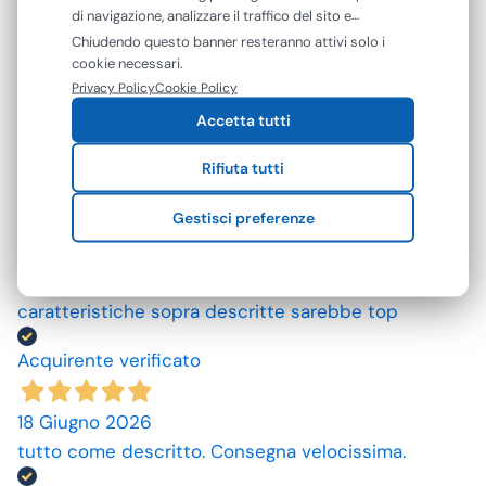
di navigazione, analizzare il traffico del sito e
Acquirente verificato
mostrarti contenuti e pubblicità personalizzati. Puoi
Chiudendo questo banner resteranno attivi solo i
accettare tutti i cookie oppure gestire le tue
cookie necessari.
preferenze. Puoi modificare o revocare il consenso in
09 Luglio 2026
Privacy Policy
Cookie Policy
qualsiasi momento.
ottimo prodotto.
Accetta tutti
Acquirente verificato
Rifiuta tutti
Gestisci preferenze
25 Giugno 2026
Mi aspettavo degli asciugamani più grandi e più
assorbenti. Però non male se si potesse avere le
caratteristiche sopra descritte sarebbe top
Acquirente verificato
18 Giugno 2026
tutto come descritto. Consegna velocissima.