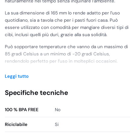
naturalmente nel tempo senza inquinare l’ambiente.
La sua dimensione di 165 mm lo rende adatto per l’uso
quotidiano, sia a tavola che per i pasti fuori casa. Può
essere utilizzato con comodità per mangiare diversi tipi di
cibi, inclusi quelli più duri, grazie alla sua solidità.
Può sopportare temperature che vanno da un massimo di
85 gradi Celsius a un minimo di -20 gradi Celsius,
rendendolo perfetto per l’uso in molteplici occasioni.
Oltre a essere biodegradabile, il coltello è anche riciclabile,
Leggi tutto
il che significa che può essere smaltito correttamente
insieme ad altri rifiuti di plastica per il riciclo. Questo aiuta
Specifiche tecniche
a ridurre l’impatto ambientale e a preservare le risorse
naturali.
100 % BPA FREE
No
In sintesi, il coltello biodegradabile da 165 mm è una scelta
ecologica per il consumo di cibo. È adatto per un’ampia
Riciclabile
Si
gamma di utilizzi, può sopportare temperature comprese