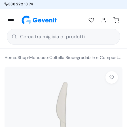
338 222 13 74
Cerca tra migliaia di prodotti...
Home
Shop
Monouso
Coltello Biodegradabile e Compostabile CPLA 165 mm 50 Pezzi
/
/
/