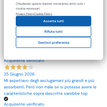
mostrarti contenuti e pubblicità personalizzati. Puoi
Chiudendo questo banner resteranno attivi solo i
10 Luglio 2026
accettare tutti i cookie oppure gestire le tue
cookie necessari.
spedizione rapida, prodotti come da descrizione,
preferenze. Puoi modificare o revocare il consenso in
Privacy Policy
Cookie Policy
qualsiasi momento.
grazie. prezzi convenienti.
Accetta tutti
Acquirente verificato
Rifiuta tutti
Gestisci preferenze
09 Luglio 2026
ottimo prodotto.
Acquirente verificato
25 Giugno 2026
Mi aspettavo degli asciugamani più grandi e più
assorbenti. Però non male se si potesse avere le
caratteristiche sopra descritte sarebbe top
Acquirente verificato