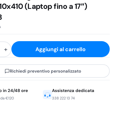
0x410 (Laptop fino a 17″)
3
A
+
Aggiungi al carrello
e
Richiedi preventivo personalizzato
410
o in 24/48 ore
Assistenza dedicata
 da €120
338 222 13 74