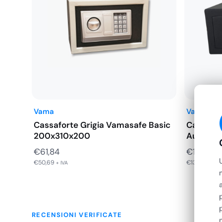
Vama
Vama
Cassaforte Grigia Vamasafe Basic
Cassafor
200x310x200
Automat
(Laptop
€
61,84
€
168,47
€
50,69
€
138,09
+ IVA
+ IVA
RECENSIONI VERIFICATE