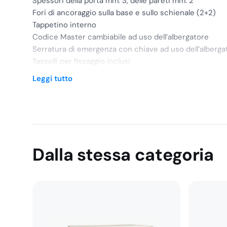
Spessori della porta mm. 3, delle pareti mm. 2
Fori di ancoraggio sulla base e sullo schienale (2+2)
Tappetino interno
Codice Master cambiabile ad uso dell’albergatore
Serratura di emergenza con chiave ad uso dell’alberga
Tasselli per fissaggio inclusi
Batterie escluse
Leggi tutto
Dalla stessa categoria