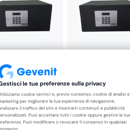
Vama
te con Display e Serratura
Cassaforte con Display Di
ica 190x500x380
Serratura 200x420x370 (
Gestisci le tue preferenze sulla privacy
…
fino…
€
147,15
Utilizziamo cookie tecnici e, previo consenso, cookie di analisi e
€
120,61
+ IVA
marketing per migliorare la tua esperienza di navigazione,
analizzare il traffico del sito e mostrarti contenuti e pubblicità
personalizzati. Puoi accettare tutti i cookie oppure gestire le tu
preferenze. Puoi modificare o revocare il consenso in qualsiasi
momento.