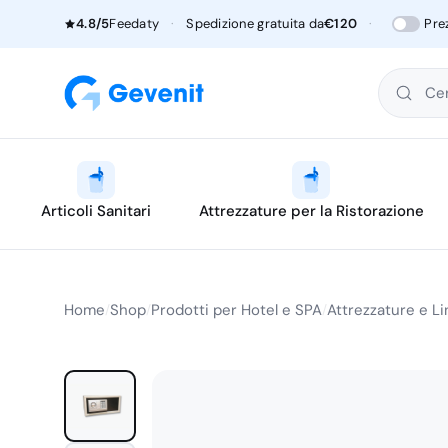
4.8/5
Feedaty
·
Spedizione gratuita da
€120
·
Pre
Cer
Articoli Sanitari
Attrezzature per la Ristorazione
Home
Shop
Prodotti per Hotel e SPA
Attrezzature e Li
/
/
/