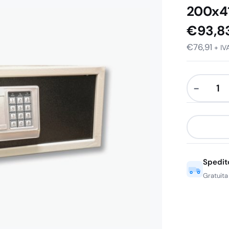
200x41
€
93,8
€
76,91
+ IV
−
Cassafort
Grigia
Vamasafe
Basic
200x410x
Spedit
(Laptop
fino
Gratuita
a
17")
quantità