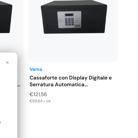
×
Vama
gitale
Cassaforte con Display Digitale e
Laptop
Serratura Automatica
180x280x200
€
121,56
€
99,64
+ IVA
e