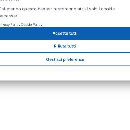
o
Chiudendo questo banner resteranno attivi solo i cookie
o Flexi Cestino Porta
 Bucato
necessari.
rivacy Policy
Cookie Policy
Accetta tutti
Rifiuta tutti
Gestisci preferenze