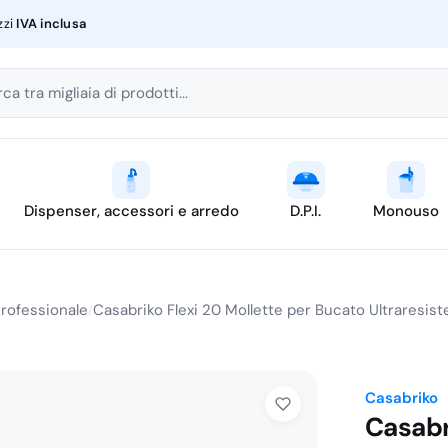
zzi
IVA inclusa
ca tra migliaia di prodotti...
Dispenser, accessori e arredo
D.P.I.
Monouso
Professionale
Casabriko Flexi 20 Mollette per Bucato Ultraresist
/
Casabriko
Casabr