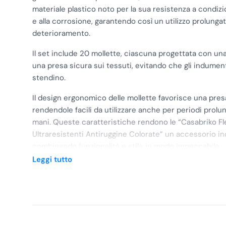
materiale plastico noto per la sua resistenza a condi
e alla corrosione, garantendo così un utilizzo prolunga
deterioramento.
Il set include 20 mollette, ciascuna progettata con un
una presa sicura sui tessuti, evitando che gli indument
stendino.
Il design ergonomico delle mollette favorisce una pre
rendendole facili da utilizzare anche per periodi prolun
mani. Queste caratteristiche rendono le “Casabriko Fl
Ultraresistenti Antiruggine Colorate” un accessorio in
combinando funzionalità e stile in modo impeccabile.
Leggi tutto