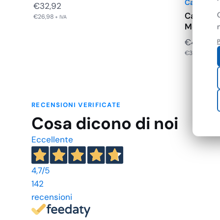
Casabrik
€
32,92
Casabrik
€
26,98
+ IVA
Mollette
€
4,74
P
€
3,89
+ IVA
RECENSIONI VERIFICATE
Cosa dicono di noi
Eccellente
4,7
/5
142
recensioni