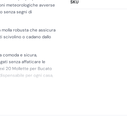
SKU
zioni meteorologiche avverse
to senza segni di
a molla robusta che assicura
i scivolino o cadano dallo
sa comoda e sicura,
gati senza affaticare le
exi 20 Mollette per Bucato
dispensabile per ogni casa,