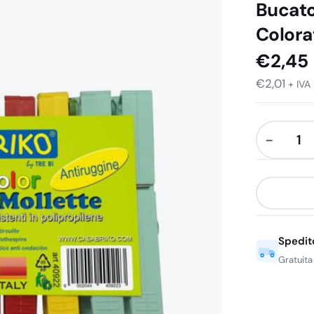
Bucato
Colora
€
2,45
€
2,01
+ IVA
−
Casabriko
Flexi
20
Mollette
per
Spedit
Bucato
Ultraresis
Gratuita
Antiruggin
Colorate