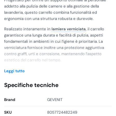
Progettato per offrire un supporto ottimale al personale
addetto alla pulizia delle camere e alla gestione della
lavanderia, questo carrello combina funzionalità ed
ergonomia con una struttura robusta e durevole.
Realizzato interamente in
lamiera verniciata
, il carrello
garantisce una lunga durata e facilità di pulizia, aspetti
fondamentali in ambienti in cui l’igiene è prioritaria. La
verniciatura fornisce inoltre una protezione aggiuntiva
contro graffi, urti e corrosione, mantenendo l’aspetto
estetico del carrello nel tempo.
Un’importante caratteristica di questo carrello è la
Leggi tutto
presenza di
paracolpi
su tutti i lati, una precauzione
intelligente per prevenire danni ai muri e agli arredi
Specifiche tecniche
dell’albergo durante gli spostamenti.
Con una capacità di servizio di pulizia efficiente per 10-15
Brand
GEVENIT
stanze, il carrello è ampiamente sufficiente per supportare
il personale nel mantenimento di una pulizia quotidiana
SKU
8057724482249