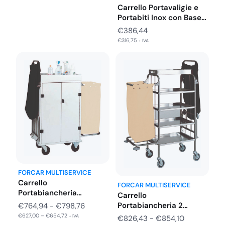
Carrello Portavaligie e
Portabiti Inox con Base
Lamiera…
€
386,44
€
316,75
+ IVA
FORCAR MULTISERVICE
Carrello
FORCAR MULTISERVICE
Portabiancheria
Carrello
Armadiato 2 Sacchi
Portabiancheria 2
Fascia
€
764,94
-
€
798,76
Sacchi Inox 4 Piani
€
627,00
–
€
654,72
di
Fascia
+ IVA
€
826,43
-
€
854,10