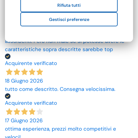
Rifiuta tutti
Acquirente verificato
Gestisci preferenze
25 Giugno 2026
Mi aspettavo degli asciugamani più grandi e più
assorbenti. Però non male se si potesse avere le
caratteristiche sopra descritte sarebbe top
Acquirente verificato
18 Giugno 2026
tutto come descritto. Consegna velocissima.
Acquirente verificato
17 Giugno 2026
ottima esperienza, prezzi molto competitivi e
veloci!