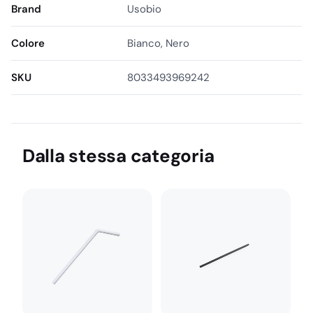
Colori disponibili: Bianca – Nera
Brand
Usobio
Colore
Bianco, Nero
SKU
8033493969242
Dalla stessa categoria