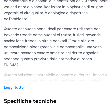
compostabile è disponibile in confezioni da 200 pezzi nelle
varianti nera o bianca. Realizzata in bioplastica di origine
vegetale di alta qualità, è ecologica e rispettosa
dell’ambiente.
Queste cannucce sono ideali per essere utilizzate con
bevande fredde come succhi di frutta, frullati, bevande
analcoliche fredde, bibite e cocktail. Grazie alla loro
composizione biodegradabile e compostabile, una volta
utilizzate possono essere smaltite nel rifiuto organico
secondo quanto previsto dalla normativa europea
EN13432.
Questa soluzione sostenibile consente di ridurre l’impatto
ambientale causato dalle tradizionali cannucce in plastica
non biodegradabile, contribuendo a preservare la salute
Leggi tutto
del pianeta. Con queste cannucce, è possibile godersi le
proprie bevande preferite in modo responsabile e eco-
Specifiche tecniche
friendly.