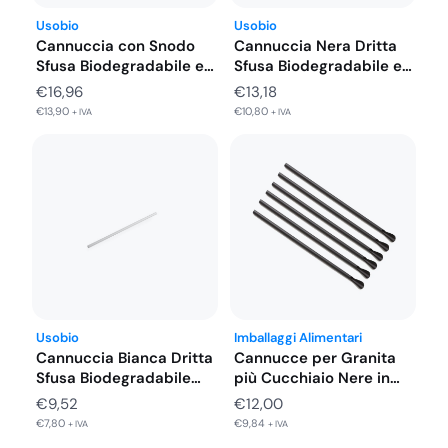
Usobio
Usobio
Cannuccia con Snodo
Cannuccia Nera Dritta
Sfusa Biodegradabile e
Sfusa Biodegradabile e
Compostabile 500…
Compostabile 500…
€
16,96
€
13,18
€
13,90
€
10,80
+ IVA
+ IVA
Usobio
Imballaggi Alimentari
Cannuccia Bianca Dritta
Cannucce per Granita
Sfusa Biodegradabile
più Cucchiaio Nere in
Compostabile 500
PLA…
€
9,52
€
12,00
Pezzi…
€
7,80
€
9,84
+ IVA
+ IVA