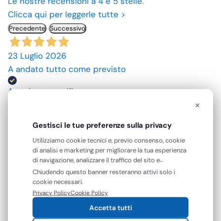
Le nostre recensioni a 4 e 5 stelle.
Clicca qui per leggerle tutte >
Precedente
Successivo
23 Luglio 2026
A andato tutto come previsto
Acquirente verificato
×
10 Luglio 2026
Gestisci le tue preferenze sulla privacy
spedizione rapida, prodotti come da descrizione,
Utilizziamo cookie tecnici e, previo consenso, cookie
grazie. prezzi convenienti.
di analisi e marketing per migliorare la tua esperienza
di navigazione, analizzare il traffico del sito e
Acquirente verificato
mostrarti contenuti e pubblicità personalizzati. Puoi
Chiudendo questo banner resteranno attivi solo i
accettare tutti i cookie oppure gestire le tue
cookie necessari.
preferenze. Puoi modificare o revocare il consenso in
Privacy Policy
Cookie Policy
09 Luglio 2026
qualsiasi momento.
Accetta tutti
ottimo prodotto.