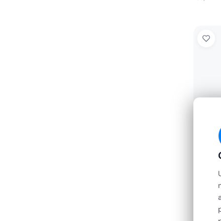
VDM
Manico
Verni
€
5,73