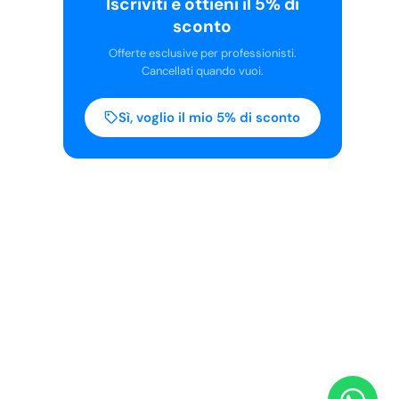
Iscriviti e ottieni il 5% di
sconto
Offerte esclusive per professionisti.
Cancellati quando vuoi.
Sì, voglio il mio 5% di sconto