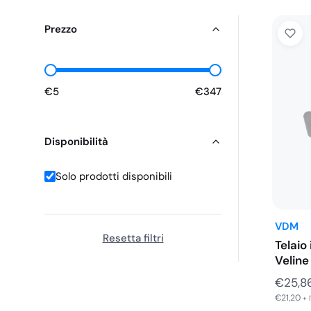
Prezzo
€5
€347
Disponibilità
Solo prodotti disponibili
VDM
Resetta filtri
Telaio
Veline
€
25,8
€
21,20
+ 