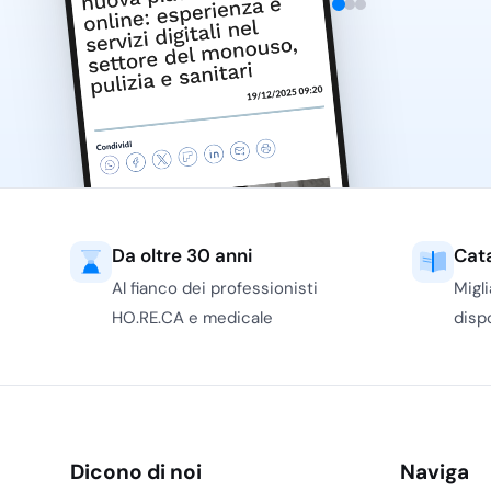
Efficienza operativa:
Attrezzature progettate per ott
delle operazioni di pulizia.
Ergonomia:
Strumenti studiati per ridurre l’affatica
migliorando la produttività.
Spedizioni rapide:
Consegne efficienti per assicurar
immediata dei prodotti necessari.
Supporto professionale:
Assistenza dedicata per gui
soluzioni più adatte alle tue esigenze.
Scegli VDM su Gevenit per dotare la tua impresa di attr
Da oltre 30 anni
Cat
professionale di alta qualità, progettate per garantire
Al fianco dei professionisti
Migl
soddisfare le esigenze del tuo business.
HO.RE.CA e medicale
dispo
Dicono di noi
Naviga