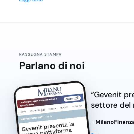
necessari alle operazioni di pulizia in ambienti professi
nella categoria
Carrelli Pulizia Professionali
.
Telaio in Gomma per Panni e Veline Antistatiche
Telai in gomma progettati per l’utilizzo con panni e veli
la rimozione di polvere e sporco da pavimenti e superfic
categoria
Pulizia Pavimenti
.
RASSEGNA STAMPA
Accessori per la Pulizia Professionale
Parlano di noi
Una vasta gamma di accessori, tra cui manici, panni e 
progettati per ottimizzare le operazioni di pulizia e gara
professionali. Trova i prodotti correlati nella categoria
Professionale
.
“Gevenit pre
Perché scegliere i prodotti VDM su Geveni
settore del 
Acquistando i prodotti VDM su Gevenit, la tua azienda 
Qualità superiore:
Prodotti realizzati con materiali 
MilanoFinanza
—
garantendo prestazioni eccellenti.