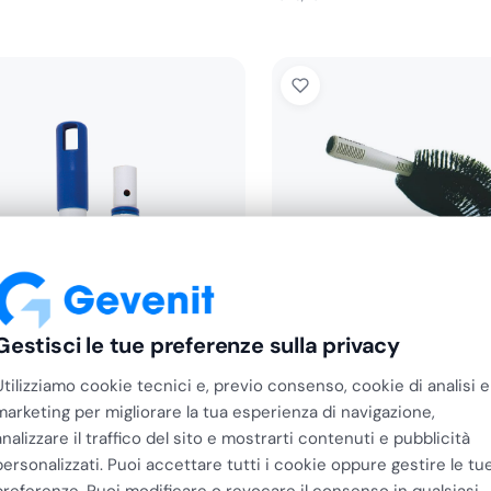
Gestisci le tue preferenze sulla privacy
Utilizziamo cookie tecnici e, previo consenso, cookie di analisi e
VDM
marketing per migliorare la tua esperienza di navigazione,
 Telescopico in Acciaio
Scovolo per Ragnatele e 
analizzare il traffico del sito e mostrarti contenuti e pubblicità
ciato 150 Cm con…
"C" con…
personalizzati. Puoi accettare tutti i cookie oppure gestire le tu
€
9,94
preferenze. Puoi modificare o revocare il consenso in qualsiasi