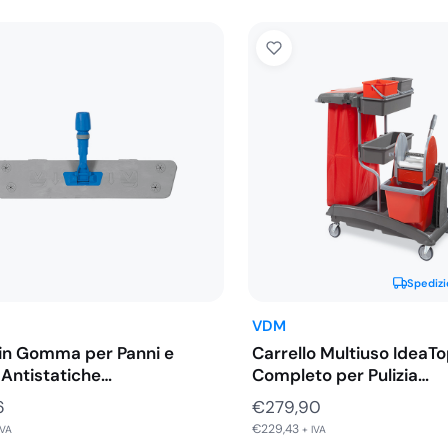
Spedizi
VDM
 in Gomma per Panni e
Carrello Multiuso IdeaTo
 Antistatiche…
Completo per Pulizia
Professionale
6
€
279,90
€
229,43
IVA
+ IVA