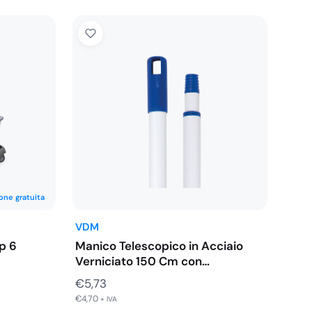
one gratuita
VDM
p 6
Manico Telescopico in Acciaio
Verniciato 150 Cm con…
€
5,73
€
4,70
+ IVA