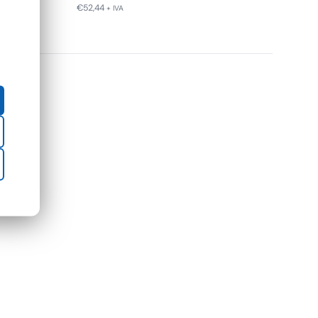
€
52,44
+ IVA