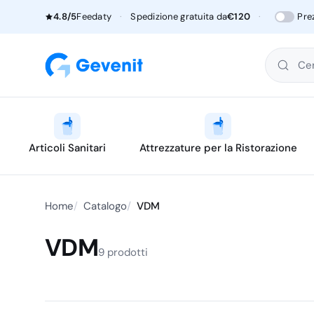
4.8/5
Feedaty
·
Spedizione gratuita da
€120
·
Pre
Cer
Articoli Sanitari
Attrezzature per la Ristorazione
Home
Catalogo
VDM
VDM
9 prodotti