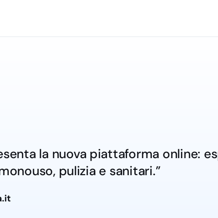
onali. Scopri le opzioni
ne antistatiche, facilitando
i. Esplora le soluzioni nella
strumenti specifici,
ntire risultati
Attrezzature Pulizia
senta la nuova piattaforma online: espe
t?
monouso, pulizia e sanitari.”
potrà beneficiare di:
resistenti e duraturi,
.it