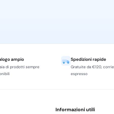
imizzare i tempi e i costi
mento degli operatori,
e la disponibilità
darti nella scelta delle
ezzature per la pulizia
alogo ampio
Spedizioni rapide
 ambienti impeccabili e
iaia di prodotti sempre
Gratuite da €120, corri
nibili
espresso
Informazioni utili