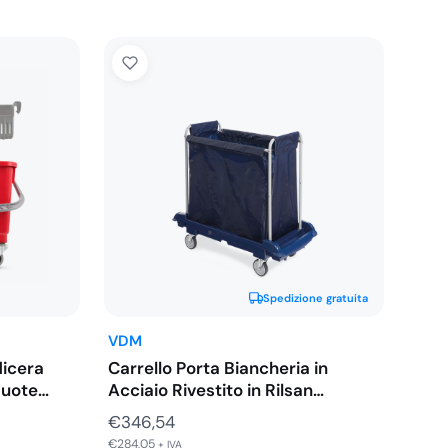
Spedizione gratuita
VDM
dicera
Carrello Porta Biancheria in
Ruote…
Acciaio Rivestito in Rilsan…
€
346,54
€
284,05
+ IVA