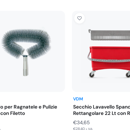
VDM
o per Ragnatele e Pulizie
Secchio Lavavello Span
con Filetto
Rettangolare 22 Lt con 
€
34,65
€
28,40
A
+ IVA