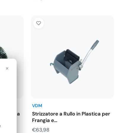
×
VDM
Pulizie a
Strizzatore a Rullo in Plastica per
Frangia e…
e
€
63,98