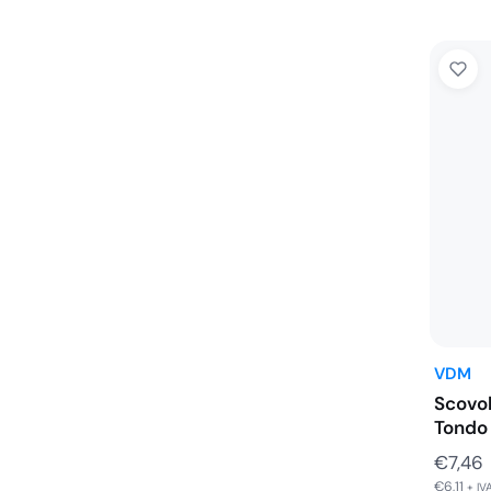
VDM
Scovol
Tondo 
€
7,46
€
6,11
+ IV