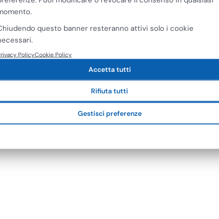
€
8,15
VA
+ IVA
momento.
Chiudendo questo banner resteranno attivi solo i cookie
necessari.
rivacy Policy
Cookie Policy
Accetta tutti
Rifiuta tutti
ature per la pulizia
Gestisci preferenze
tà dei suoi prodotti. Le
ze di imprese di pulizia,
enza e risultati impeccabili.
rezzature e materiali