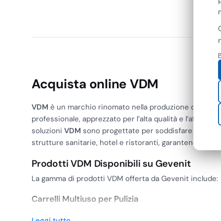
€
4,70
+ I
P
Acquista online VDM
VDM
è un marchio rinomato nella produzione di attrezz
professionale, apprezzato per l’alta qualità e l’affidabili
soluzioni
VDM
sono progettate per soddisfare le esigen
strutture sanitarie, hotel e ristoranti, garantendo effici
Prodotti VDM Disponibili su Gevenit
La gamma di prodotti VDM offerta da Gevenit include:
Carrelli Multiuso per Pulizia
Carrelli versatili e robusti, ideali per il trasporto di att
Leggi tutto