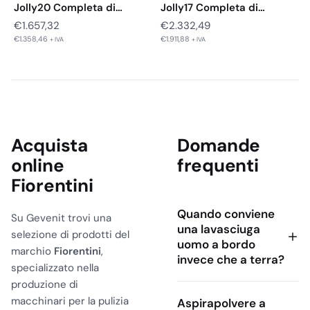
Jolly20 Completa di
Jolly17 Completa di
Serbatoio e Spazzola…
Serbatoio e Spazzola…
€
1.657,32
€
2.332,49
€
1.358,46
€
1.911,88
+ IVA
+ IVA
Acquista
Domande
online
frequenti
Fiorentini
Quando conviene
Su Gevenit trovi una
una lavasciuga
selezione di prodotti del
uomo a bordo
marchio
Fiorentini
,
invece che a terra?
specializzato nella
produzione di
macchinari per la pulizia
Aspirapolvere a