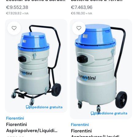
con…
€
9.552,38
€
7.463,96
€
7.829,82
€
6.118,00
+ IVA
+ IVA
Spedizione gratuita
Spedizione gratuita
Fiorentini
Fiorentini
Fiorentini
Aspirapolvere/Liquidi
Fiorentini
Elettrica C75F1 2 Motori da
Aspirapolvere/Liquidi