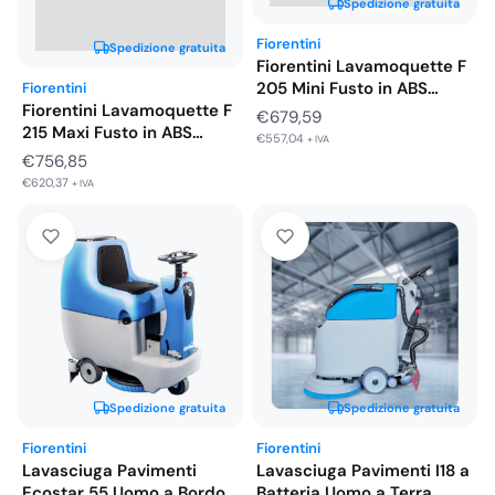
Spedizione gratuita
Fiorentini
Spedizione gratuita
Fiorentini Lavamoquette F
205 Mini Fusto in ABS…
Fiorentini
Fiorentini Lavamoquette F
€
679,59
215 Maxi Fusto in ABS…
€
557,04
+ IVA
€
756,85
€
620,37
+ IVA
Spedizione gratuita
Spedizione gratuita
Fiorentini
Fiorentini
Lavasciuga Pavimenti
Lavasciuga Pavimenti I18 a
Ecostar 55 Uomo a Bordo
Batteria Uomo a Terra…