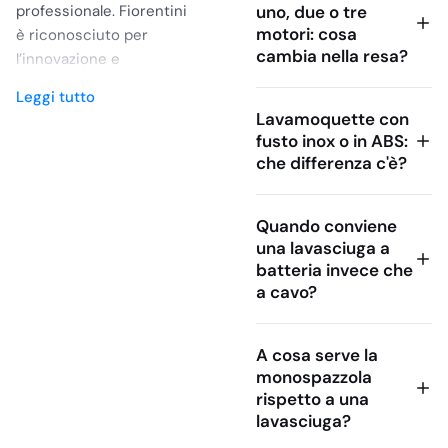
professionale. Fiorentini
uno, due o tre
motori: cosa
è riconosciuto per
cambia nella resa?
l’innovazione e
l’affidabilità delle sue
Leggi tutto
soluzioni, ideali per
Lavamoquette con
ambienti industriali,
fusto inox o in ABS:
commerciali e
che differenza c'è?
domestici.
Prodotti Fiorentini
Quando conviene
Disponibili su
una lavasciuga a
Gevenit
batteria invece che
a cavo?
La gamma di prodotti
Fiorentini disponibile su
Gevenit comprende:
A cosa serve la
monospazzola
Aspirapolvere e
rispetto a una
Aspiraliquidi
lavasciuga?
Fiorentini offre una serie