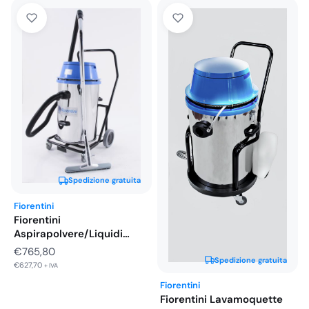
Spedizione gratuita
Fiorentini
Fiorentini
Aspirapolvere/Liquidi
Elettrica F48F1 2 Motori da
€
765,80
1000w…
Spedizione gratuita
€
627,70
+ IVA
Fiorentini
Fiorentini Lavamoquette