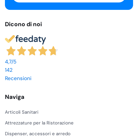
Trova questi prodotti
nella categoria
Assistenza dedicata
Lavamoquettes e
Supporto telefonico e preventivi personalizzati
Accessori
.
Perché acquistare i
prodotti Fiorentini
su Gevenit?
Scegliendo Gevenit per i
Iscriviti e ottieni il 5% di sconto
tuoi acquisti di prodotti
Offerte esclusive per professionisti. Cancellati quando vuoi.
Fiorentini, potrai
beneficiare di:
Sì, voglio il mio 5% di sconto
Sconti quantità:
Risparmia
acquistando maggiori
volumi di prodotto.
Dicono di noi
Ampia scelta di
prodotti:
Trova tutto
il necessario per la