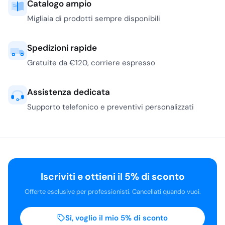
pavimenti elettriche
uomo a terra, ideali per
spazi compatti e di
medie dimensioni.
Esplora le opzioni
disponibili nella sezione
Lavasciuga Pavimenti e
Accessori
.
Da oltre 30 anni
Lavamoquette
Al fianco dei professionisti HO.RE.CA e medicale
Per la pulizia
professionale di
Catalogo ampio
moquette e tappeti,
Fiorentini offre
Migliaia di prodotti sempre disponibili
lavamoquette di alta
gamma, progettate per
Spedizioni rapide
garantire massima
Gratuite da €120, corriere espresso
efficacia e durabilità.