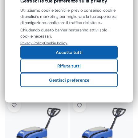
Gestisci le tue preferenze sulla privacy
Utilizziamo cookie tecnici e, previo consenso, cookie
di analisi e marketing per migliorare la tua esperienza
di navigazione, analizzare il traffico del sito e
mostrarti contenuti e pubblicità personalizzati. Puoi
Chiudendo questo banner resteranno attivi solo i
accettare tutti i cookie oppure gestire le tue
cookie necessari.
preferenze. Puoi modificare o revocare il consenso in
Privacy Policy
Cookie Policy
qualsiasi momento.
Accetta tutti
Spedizione gratuita
Spedizione gratuita
Fiorentini
Fiorentini
Rifiuta tutti
Lavasciuga Pavimenti I16 a
Lavasciuga Pavimenti I16
Batteria Uomo a Terra…
Elettrica Uomo a Terra
Gestisci preferenze
1640…
€
7.437,30
€
4.731,62
€
6.096,15
€
3.878,38
+ IVA
+ IVA