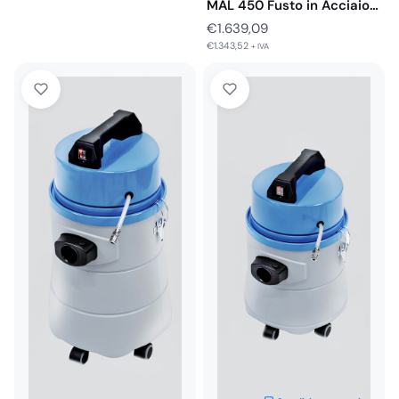
MAL 450 Fusto in Acciaio
Inox…
€
1.639,09
€
1.343,52
+ IVA