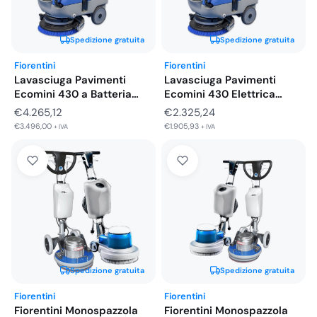
Spedizione gratuita
Spedizione gratuita
Fiorentini
Fiorentini
Lavasciuga Pavimenti
Lavasciuga Pavimenti
Ecomini 430 a Batteria
Ecomini 430 Elettrica
Uomo a…
Uomo a Terra…
€
4.265,12
€
2.325,24
€
3.496,00
€
1.905,93
+ IVA
+ IVA
Spedizione gratuita
Spedizione gratuita
Fiorentini
Fiorentini
Fiorentini Monospazzola
Fiorentini Monospazzola