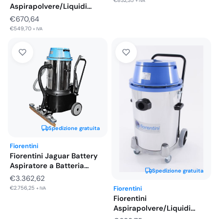
€
832,35
+ IVA
Aspirapolvere/Liquidi
Elettrica C62F1 2 Motori da
€
670,64
1000w…
€
549,70
+ IVA
Spedizione gratuita
Fiorentini
Fiorentini Jaguar Battery
Aspiratore a Batteria
Spedizione gratuita
Professionale Completa…
€
3.362,62
€
2.756,25
Fiorentini
+ IVA
Fiorentini
Aspirapolvere/Liquidi
Elettrica F46F1 2 Motori da