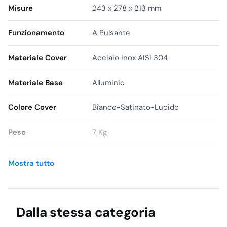
Misure
243 x 278 x 213 mm
Funzionamento
A Pulsante
Materiale Cover
Acciaio Inox AISI 304
Materiale Base
Alluminio
Colore Cover
Bianco-Satinato-Lucido
Peso
7 Kg
Brand
Vama
Mostra tutto
Colore
Bianco, Lucido, Satinato
SKU
8033267171123
Dalla stessa categoria