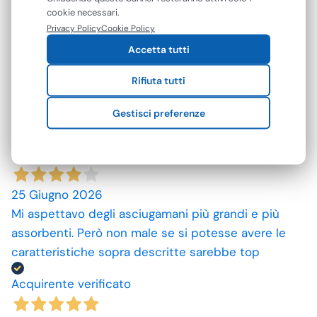
accettare tutti i cookie oppure gestire le tue
spedizione rapida, prodotti come da descrizione,
cookie necessari.
preferenze. Puoi modificare o revocare il consenso in
Privacy Policy
Cookie Policy
grazie. prezzi convenienti.
qualsiasi momento.
Accetta tutti
Acquirente verificato
Rifiuta tutti
09 Luglio 2026
Gestisci preferenze
ottimo prodotto.
Acquirente verificato
25 Giugno 2026
Mi aspettavo degli asciugamani più grandi e più
assorbenti. Però non male se si potesse avere le
caratteristiche sopra descritte sarebbe top
Acquirente verificato