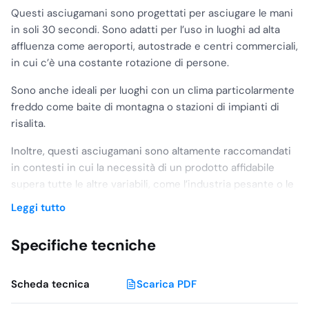
Questi asciugamani sono progettati per asciugare le mani
in soli 30 secondi. Sono adatti per l’uso in luoghi ad alta
affluenza come aeroporti, autostrade e centri commerciali,
in cui c’è una costante rotazione di persone.
Sono anche ideali per luoghi con un clima particolarmente
freddo come baite di montagna o stazioni di impianti di
risalita.
Inoltre, questi asciugamani sono altamente raccomandati
in contesti in cui la necessità di un prodotto affidabile
supera tutte le altre variabili, come l’industria pesante o le
strutture penitenziarie. In queste situazioni, le prestazioni
Leggi tutto
tradizionali e l’affidabilità del prodotto sono fondamentali.
Specifiche tecniche
Disponibile nei colori Bianco – Lucido – Satinato
Scheda tecnica
Scarica PDF