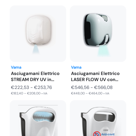
Vama
Vama
Asciugamani Elettrico
Asciugamani Elettrico
STREAM DRY UV in
LASER FLOW UV con
Acciao Inox…
Doppio Filtro…
Fascia
Fascia
€
222,53
-
€
253,76
€
546,56
-
€
566,08
€
182,40
–
€
208,00
€
448,00
–
€
464,00
di
di
+ IVA
+ IVA
prezzo:
prezzo:
da
da
€222,53
€546,56
a
a
€253,76
€566,08