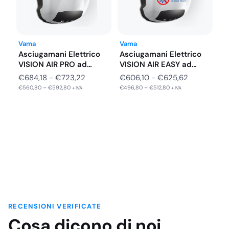
Vama
Vama
Asciugamani Elettrico
Asciugamani Elettrico
VISION AIR PRO ad
VISION AIR EASY ad
Inserimento Frontale…
Inserimento Frontale…
Fascia
Fascia
€
684,18
-
€
723,22
€
606,10
-
€
625,62
€
560,80
–
€
592,80
€
496,80
–
€
512,80
di
di
+ IVA
+ IVA
prezzo:
prezzo:
da
da
€684,18
€606,10
a
a
€723,22
€625,62
RECENSIONI VERIFICATE
Cosa dicono di noi