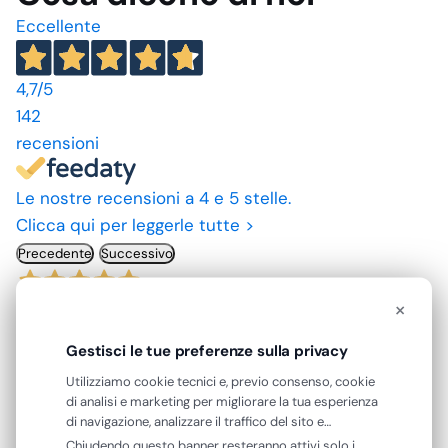
Eccellente
4,7
/5
142
recensioni
Le nostre recensioni a 4 e 5 stelle.
Clicca qui per leggerle tutte >
Precedente
Successivo
×
23 Luglio 2026
A andato tutto come previsto
Gestisci le tue preferenze sulla privacy
Acquirente verificato
Utilizziamo cookie tecnici e, previo consenso, cookie
di analisi e marketing per migliorare la tua esperienza
di navigazione, analizzare il traffico del sito e
10 Luglio 2026
mostrarti contenuti e pubblicità personalizzati. Puoi
Chiudendo questo banner resteranno attivi solo i