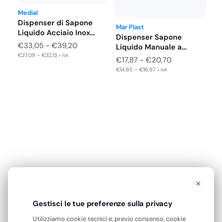
Medial
Dispenser di Sapone
Mar Plast
Liquido Acciaio Inox
Dispenser Sapone
Brillante/Satinato da…
Fascia
€
33,05
-
€
39,20
Liquido Manuale a
€
27,09
–
€
32,13
di
Riempimento
+ IVA
Fascia
€
17,87
-
€
20,70
Salvaspazio in…
prezzo:
€
14,65
–
€
16,97
di
+ IVA
da
prezzo:
€33,05
da
a
€17,87
€39,20
a
€20,70
×
RECENSIONI VERIFICATE
Cosa dicono di noi
Gestisci le tue preferenze sulla privacy
Eccellente
Utilizziamo cookie tecnici e, previo consenso, cookie