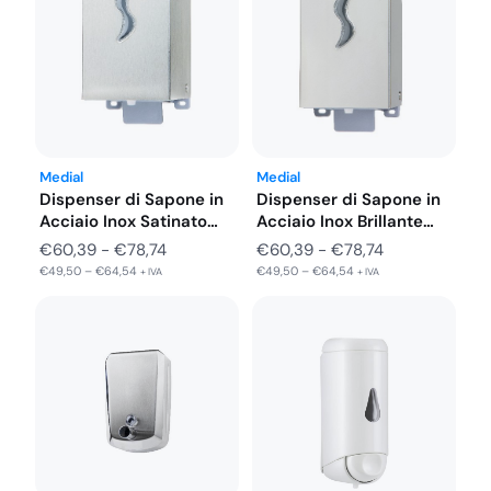
Medial
Medial
Dispenser di Sapone in
Dispenser di Sapone in
Acciaio Inox Satinato
Acciaio Inox Brillante
da…
da…
Fascia
Fascia
€
60,39
-
€
78,74
€
60,39
-
€
78,74
€
49,50
–
€
64,54
€
49,50
–
€
64,54
di
di
+ IVA
+ IVA
prezzo:
prezzo:
da
da
€60,39
€60,39
a
a
€78,74
€78,74