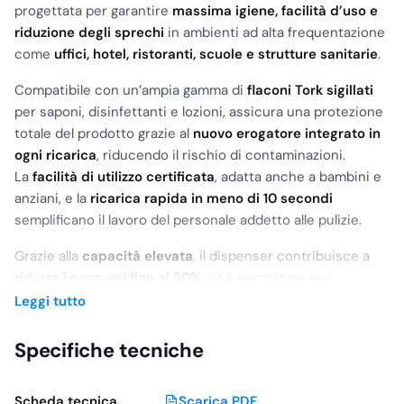
progettata per garantire
massima igiene, facilità d’uso e
riduzione degli sprechi
in ambienti ad alta frequentazione
come
uffici, hotel, ristoranti, scuole e strutture sanitarie
.
Compatibile con un’ampia gamma di
flaconi Tork sigillati
per saponi, disinfettanti e lozioni, assicura una protezione
totale del prodotto grazie al
nuovo erogatore integrato in
ogni ricarica
, riducendo il rischio di contaminazioni.
La
facilità di utilizzo certificata
, adatta anche a bambini e
anziani, e la
ricarica rapida in meno di 10 secondi
semplificano il lavoro del personale addetto alle pulizie.
Grazie alla
capacità elevata
, il dispenser contribuisce a
ridurre i consumi fino al 50%
ed è progettato per
supportare
oltre un milione di lavaggi delle mani
,
Leggi tutto
garantendo efficienza e continuità di servizio.
Il design moderno della linea
Tork Elevation
valorizza
Specifiche tecniche
l’ambiente bagno e lascia un’impressione positiva e
professionale sugli utenti.
Scheda tecnica
Scarica PDF