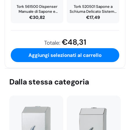
Tork 561500 Dispenser
Tork 520501 Sapone a
Manuale di Sapone e
Schiuma Delicato Sistema
Prodotti…
S4…
€
30,82
€
17,49
€
48,31
Totale:
Aggiungi selezionati al carrello
Dalla stessa categoria