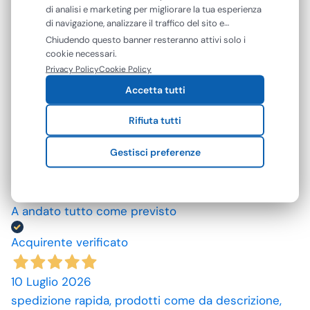
di analisi e marketing per migliorare la tua esperienza
di navigazione, analizzare il traffico del sito e
mostrarti contenuti e pubblicità personalizzati. Puoi
4,7
/5
Chiudendo questo banner resteranno attivi solo i
accettare tutti i cookie oppure gestire le tue
cookie necessari.
142
preferenze. Puoi modificare o revocare il consenso in
Privacy Policy
Cookie Policy
recensioni
qualsiasi momento.
Accetta tutti
Le nostre recensioni a 4 e 5 stelle.
Rifiuta tutti
Clicca qui per leggerle tutte >
Gestisci preferenze
Precedente
Successivo
23 Luglio 2026
A andato tutto come previsto
Acquirente verificato
10 Luglio 2026
spedizione rapida, prodotti come da descrizione,