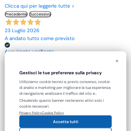
Clicca qui per leggerle tutte >
Precedente
Successivo
23 Luglio 2026
A andato tutto come previsto
Acquirente verificato
×
10 Luglio 2026
Gestisci le tue preferenze sulla privacy
spedizione rapida, prodotti come da descrizione,
Utilizziamo cookie tecnici e, previo consenso, cookie
grazie. prezzi convenienti.
di analisi e marketing per migliorare la tua esperienza
di navigazione, analizzare il traffico del sito e
Acquirente verificato
mostrarti contenuti e pubblicità personalizzati. Puoi
Chiudendo questo banner resteranno attivi solo i
accettare tutti i cookie oppure gestire le tue
cookie necessari.
preferenze. Puoi modificare o revocare il consenso in
Privacy Policy
Cookie Policy
09 Luglio 2026
qualsiasi momento.
ottimo prodotto.
Accetta tutti