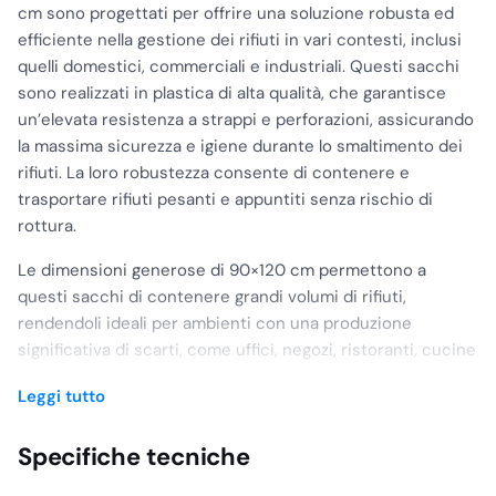
cm sono progettati per offrire una soluzione robusta ed
efficiente nella gestione dei rifiuti in vari contesti, inclusi
quelli domestici, commerciali e industriali. Questi sacchi
sono realizzati in plastica di alta qualità, che garantisce
un’elevata resistenza a strappi e perforazioni, assicurando
la massima sicurezza e igiene durante lo smaltimento dei
rifiuti. La loro robustezza consente di contenere e
trasportare rifiuti pesanti e appuntiti senza rischio di
rottura.
Le dimensioni generose di 90×120 cm permettono a
questi sacchi di contenere grandi volumi di rifiuti,
rendendoli ideali per ambienti con una produzione
significativa di scarti, come uffici, negozi, ristoranti, cucine
domestiche e laboratori. Il colore verde distintivo facilita
Leggi tutto
l’identificazione dei sacchi, contribuendo a un’efficace
organizzazione dei rifiuti, soprattutto in contesti in cui la
Specifiche tecniche
differenziazione dei materiali è importante. Questo
aspetto visivo non solo agevola la separazione dei rifiuti,