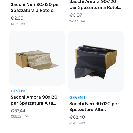
Sacchi Ambra 90x120
Sacchi Neri 90x120 per
per Spazzatura a Rotolo
Spazzatura a Rotolo
Grammatura…
€
3,07
Grammatura…
€
2,35
€
2,52
+ IVA
€
1,93
+ IVA
GEVENIT
Sacchi Ambra 90x120
GEVENIT
per Spazzatura Alta
Sacchi Neri 90x120 per
Resistenza Cartone…
Spazzatura Alta
€
67,44
Resistenza Cartone…
€
55,28
€
62,40
+ IVA
€
51,15
+ IVA