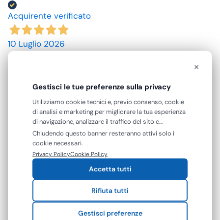
Acquirente verificato
10 Luglio 2026
spedizione rapida, prodotti come da descrizione,
×
grazie. prezzi convenienti.
Gestisci le tue preferenze sulla privacy
Acquirente verificato
Utilizziamo cookie tecnici e, previo consenso, cookie
di analisi e marketing per migliorare la tua esperienza
09 Luglio 2026
di navigazione, analizzare il traffico del sito e
mostrarti contenuti e pubblicità personalizzati. Puoi
ottimo prodotto.
Chiudendo questo banner resteranno attivi solo i
accettare tutti i cookie oppure gestire le tue
cookie necessari.
preferenze. Puoi modificare o revocare il consenso in
Privacy Policy
Cookie Policy
Acquirente verificato
qualsiasi momento.
Accetta tutti
25 Giugno 2026
Rifiuta tutti
Mi aspettavo degli asciugamani più grandi e più
assorbenti. Però non male se si potesse avere le
Gestisci preferenze