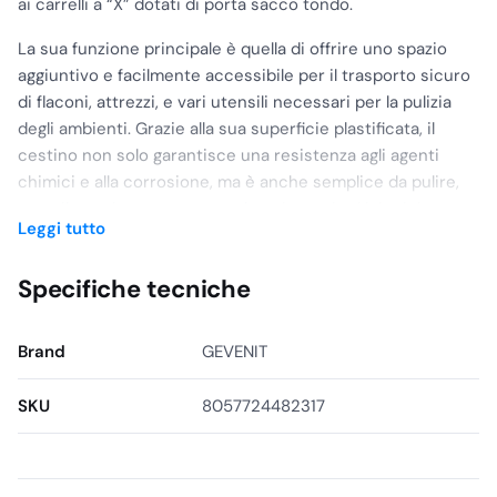
ai carrelli a “X” dotati di porta sacco tondo.
La sua funzione principale è quella di offrire uno spazio
aggiuntivo e facilmente accessibile per il trasporto sicuro
di flaconi, attrezzi, e vari utensili necessari per la pulizia
degli ambienti. Grazie alla sua superficie plastificata, il
cestino non solo garantisce una resistenza agli agenti
chimici e alla corrosione, ma è anche semplice da pulire,
contribuendo a mantenere elevati standard igienici.
Leggi tutto
L’applicazione esclusiva ai carrelli a “X” con porta sacco
tondo assicura che il cestino sia perfettamente integrato
Specifiche tecniche
nella struttura del carrello, senza interferire con la mobilità
o la capacità di carico. Questo design intelligente
Brand
GEVENIT
permette di avere sempre a portata di mano tutto il
necessario per una pulizia efficiente e professionale,
SKU
8057724482317
migliorando significativamente la produttività del
personale addetto.