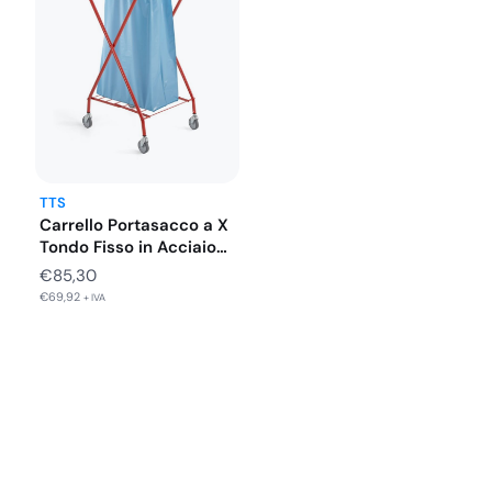
TTS
Carrello Portasacco a X
Tondo Fisso in Acciaio…
€
85,30
€
69,92
+ IVA