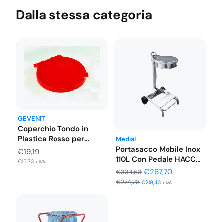
Dalla stessa categoria
GEVENIT
Coperchio Tondo in
Plastica Rosso per
Medial
Carrello a…
Portasacco Mobile Inox
€
19,19
110L Con Pedale HACCP,
€
15,73
+ IVA
Coperchio…
Il
Il
€
267,70
€
334,63
€
274,28
prezzo
prezzo
€
219,43
+ IVA
originale
attuale
era:
è:
€334,63.
€267,70.