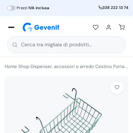
338 222 13 74
Prezzi
IVA inclusa
Cerca tra migliaia di prodotti...
Home
Shop
Dispenser, accessori e arredo
Cestino Porta Oggetti Accessorio per Carrello a “X”
/
/
/