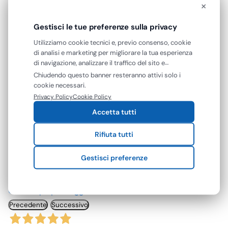
×
Gestisci le tue preferenze sulla privacy
Utilizziamo cookie tecnici e, previo consenso, cookie
di analisi e marketing per migliorare la tua esperienza
RECENSIONI VERIFICATE
di navigazione, analizzare il traffico del sito e
Cosa dicono di noi
mostrarti contenuti e pubblicità personalizzati. Puoi
Chiudendo questo banner resteranno attivi solo i
accettare tutti i cookie oppure gestire le tue
cookie necessari.
Eccellente
preferenze. Puoi modificare o revocare il consenso in
Privacy Policy
Cookie Policy
qualsiasi momento.
Accetta tutti
4,7
/5
Rifiuta tutti
142
recensioni
Gestisci preferenze
Le nostre recensioni a 4 e 5 stelle.
Clicca qui per leggerle tutte >
Precedente
Successivo