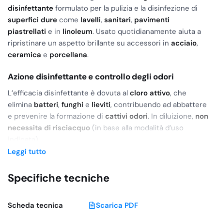
disinfettante
formulato per la pulizia e la disinfezione di
superfici dure
come
lavelli
,
sanitari
,
pavimenti
piastrellati
e in
linoleum
. Usato quotidianamente aiuta a
ripristinare un aspetto brillante su accessori in
acciaio
,
ceramica
e
porcellana
.
Azione disinfettante e controllo degli odori
L’efficacia disinfettante è dovuta al
cloro attivo
, che
elimina
batteri
,
funghi
e
lieviti
, contribuendo ad abbattere
e prevenire la formazione di
cattivi odori
. In diluizione,
non
necessita di risciacquo
(in base alla modalità d’uso
indicata).
Leggi tutto
Dove utilizzarlo
Specifiche tecniche
Palestre
,
hotel
,
scuole
,
asili
Uffici
,
piscine
,
centri spa
e ambienti ad alta
frequentazione
Scheda tecnica
Scarica PDF
Contesti soggetti a
contaminazioni crociate