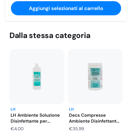
Aggiungi selezionati al carrello
Dalla stessa categoria
LH
LH
LH Ambiente Soluzione
Decs Compresse
Disinfettante per
Ambiente Disinfettante
Superfici Dure PMC…
per Superfici e
€
4,00
€
35,99