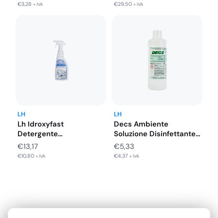
Ambienti…
€
3,28
€
29,50
+ IVA
+ IVA
LH
LH
Lh Idroxyfast
Decs Ambiente
Detergente
Soluzione Disinfettante
Disinfettante Superfici
per Superfici e
€
13,17
€
5,33
Medicali DM IIB…
Ambienti…
€
10,80
€
4,37
+ IVA
+ IVA