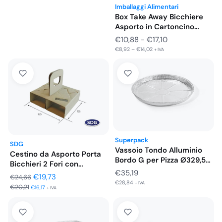
€36,82
Imballaggi Alimentari
a
Box Take Away Bicchiere
Asporto in Cartoncino
€38,67
Richiudibile…
Fascia
€
10,88
-
€
17,10
€
8,92
–
€
14,02
di
+ IVA
prezzo:
da
€10,88
a
€17,10
Superpack
SDG
Vassoio Tondo Alluminio
Cestino da Asporto Porta
Bordo G per Pizza Ø329,5…
Bicchieri 2 Fori con…
€
35,19
Il
Il
€
19,73
€
24,66
€
28,84
+ IVA
€
20,21
prezzo
prezzo
€
16,17
+ IVA
originale
attuale
era:
è: