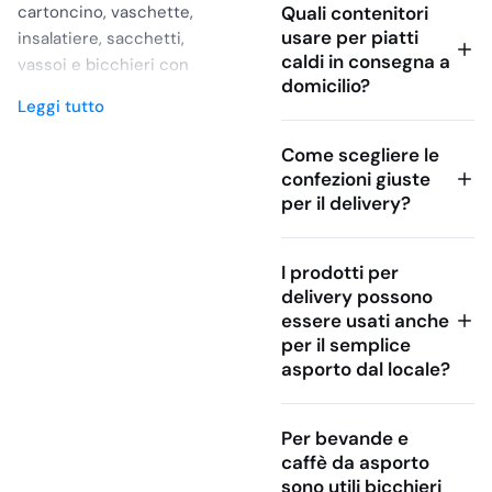
cartoncino, vaschette,
Quali contenitori
usare per piatti
insalatiere, sacchetti,
caldi in consegna a
vassoi e bicchieri con
domicilio?
coperchio per piatti
Leggi tutto
pronti, snack, fritti, dolci
e bevande. I diversi
Come scegliere le
formati permettono di
confezioni giuste
gestire menù completi,
per il delivery?
dalla pizza alle insalate,
fino ai dessert, con
I prodotti per
soluzioni pratiche da
delivery possono
riempire, chiudere e
essere usati anche
trasportare. È una
per il semplice
proposta utile per bar,
asporto dal locale?
ristoranti, pizzerie,
street food e attività
che lavorano con take
Per bevande e
away e delivery, aiutando
caffè da asporto
sono utili bicchieri
a organizzare meglio