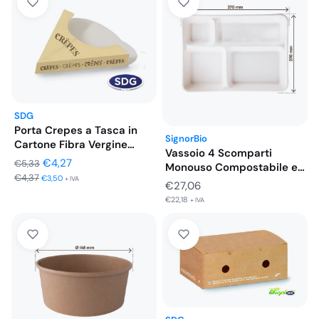
SDG
Porta Crepes a Tasca in
SignorBio
Cartone Fibra Vergine…
Vassoio 4 Scomparti
Il
Il
€
4,27
€
5,33
Monouso Compostabile e
€
4,37
prezzo
prezzo
€
3,50
Biodegradabile -…
+ IVA
€
27,06
originale
attuale
€
22,18
+ IVA
era:
è:
€5,33.
€4,27.