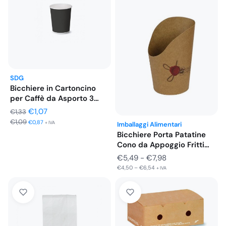
SDG
Bicchiere in Cartoncino
per Caffè da Asporto 3…
Il
Il
€
1,07
€
1,33
€
1,09
prezzo
prezzo
€
0,87
+ IVA
Imballaggi Alimentari
Bicchiere Porta Patatine
originale
attuale
Cono da Appoggio Fritti
era:
è:
in…
Fascia
€
5,49
-
€
7,98
€1,33.
€1,07.
€
4,50
–
€
6,54
di
+ IVA
prezzo:
da
€5,49
a