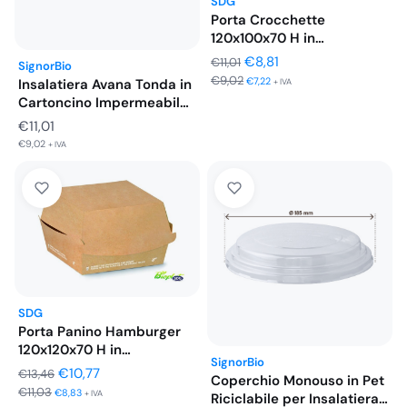
SDG
Porta Crocchette
120x100x70 H in
Cartoncino Avana
Il
Il
€
8,81
€
11,01
SignorBio
Compostabile…
€
9,02
prezzo
prezzo
€
7,22
Insalatiera Avana Tonda in
+ IVA
Cartoncino Impermeabile
originale
attuale
Ø148 mm…
€
11,01
era:
è:
€
9,02
+ IVA
€11,01.
€8,81.
SDG
Porta Panino Hamburger
120x120x70 H in
SignorBio
Cartoncino Avana…
Il
Il
€
10,77
€
13,46
Coperchio Monouso in Pet
€
11,03
prezzo
prezzo
€
8,83
+ IVA
Riciclabile per Insalatiera