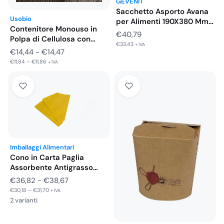
GEVENIT
Sacchetto Asporto Avana
Usobio
per Alimenti 190X380 Mm
Contenitore Monouso in
1000…
€
40,79
Polpa di Cellulosa con
€
33,43
+ IVA
Coperchio…
Fascia
€
14,44
-
€
14,47
€
11,84
–
€
11,86
di
+ IVA
prezzo:
da
€14,44
a
€14,47
Imballaggi Alimentari
Cono in Carta Paglia
Assorbente Antigrasso
Asporto Alimenti…
Fascia
€
36,82
-
€
38,67
€
30,18
–
€
31,70
di
+ IVA
2 varianti
prezzo:
da