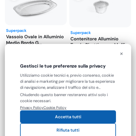
€24,66.
€19,73.
Superpack
Superpack
Vassoio Ovale in Alluminio
Contenitore Alluminio
Medio Bordo G
Tondo Pirottino per Muffin
429x288x25…
€
6,05
85 H…
×
€
8,90
€
4,96
+ IVA
€
7,30
+ IVA
Gestisci le tue preferenze sulla privacy
Utilizziamo cookie tecnici e, previo consenso, cookie
di analisi e marketing per migliorare la tua esperienza
di navigazione, analizzare il traffico del sito e
mostrarti contenuti e pubblicità personalizzati. Puoi
Chiudendo questo banner resteranno attivi solo i
accettare tutti i cookie oppure gestire le tue
cookie necessari.
preferenze. Puoi modificare o revocare il consenso in
Privacy Policy
Cookie Policy
Superpack
qualsiasi momento.
Accetta tutti
Vaschette Alluminio
Rettangolare Bordo L 2
Porzioni Basso…
Rifiuta tutti
€
20,53
SDG