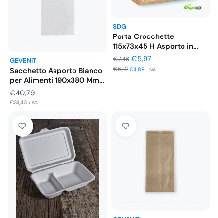
€7,98
SDG
Porta Crocchette
115x73x45 H Asporto in
Cartoncino Avana…
Il
Il
€
5,97
€
7,46
GEVENIT
€
6,12
prezzo
prezzo
€
4,89
Sacchetto Asporto Bianco
+ IVA
per Alimenti 190x380 Mm
originale
attuale
1000…
€
40,79
era:
è:
€
33,43
+ IVA
€7,46.
€5,97.