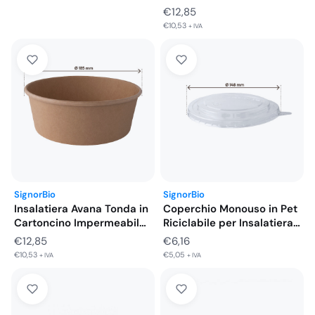
originale
attuale
Ø185…
€
12,85
era:
è:
€
10,53
+ IVA
€13,46.
€10,77.
SignorBio
SignorBio
Insalatiera Avana Tonda in
Coperchio Monouso in Pet
Cartoncino Impermeabile
Riciclabile per Insalatiera
Ø185 mm…
Ø148…
€
12,85
€
6,16
€
10,53
€
5,05
+ IVA
+ IVA